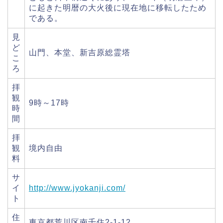
に起きた明暦の大火後に現在地に移転したため
である。
見
ど
山門、本堂、新吉原総霊塔
こ
ろ
拝
観
9時～17時
時
間
拝
観
境内自由
料
サ
イ
http://www.jyokanji.com/
ト
住
東京都荒川区南千住2-1-12