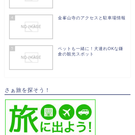
4
金峯山寺のアクセスと駐車場情報
5
ペットも一緒に！犬連れOKな鎌
倉の観光スポット
さぁ旅を探そう！