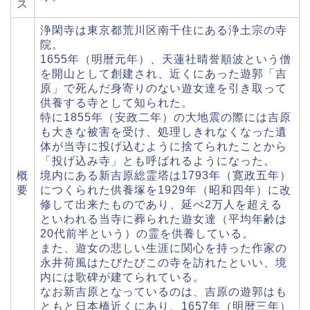
ス
浄閑寺は東京都荒川区南千住にある浄土宗の寺
院。
1655年（明暦元年）、天蓮社晴誉順波という僧
を開山として創建され、近くにあった遊郭「吉
原」で死んだ身寄りのない遊女達を引き取って
供養する寺として知られた。
特に1855年（安政二年）の大地震の際には吉原
も大きな被害を受け、処理しきれなくなった遺
体が当寺に投げ込むように捨てられたことから
「投げ込み寺」とも呼ばれるようになった。
概
境内にある新吉原総霊塔は1793年（寛政五年）
要
につくられた供養塚を1929年（昭和四年）に改
修して出来たものであり、延べ2万人を超える
といわれる当寺に葬られた遊女達（平均年齢は
20代前半という）の霊を供養している。
また、遊女の悲しい生涯に関心を持った作家の
永井荷風はたびたびこの寺を訪れたといい、境
内には歌碑が建てられている。
なお新吉原となっているのは、吉原の遊郭はも
ともと日本橋近くにあり、1657年（明暦三年）