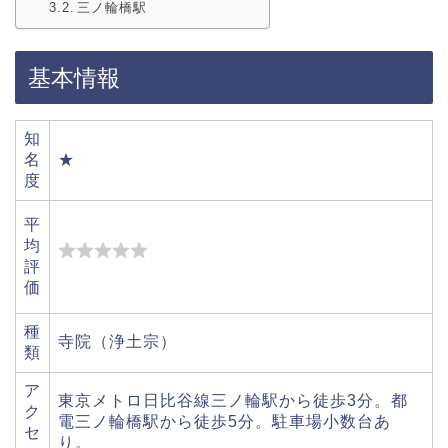
三ノ輪橋駅
基本情報
知
名
★
度
平
均
評
価
種
寺院（浄土宗）
類
ア
東京メトロ日比谷線三ノ輪駅から徒歩3分。都
ク
電三ノ輪橋駅から徒歩5分。駐車場小数台あ
セ
り。