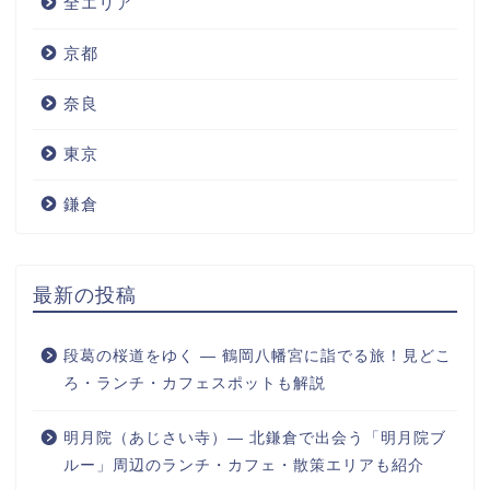
全エリア
京都
奈良
東京
鎌倉
最新の投稿
段葛の桜道をゆく ― 鶴岡八幡宮に詣でる旅！見どこ
ろ・ランチ・カフェスポットも解説
明月院（あじさい寺）― 北鎌倉で出会う「明月院ブ
ルー」周辺のランチ・カフェ・散策エリアも紹介