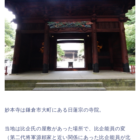
妙本寺は鎌倉市大町にある日蓮宗の寺院。
当地は比企氏の屋敷があった場所で、比企能員の変
（第二代将軍源頼家と近い関係にあった比企能員が北