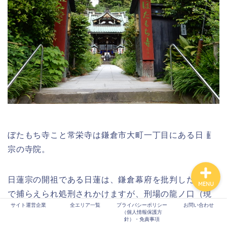
全エリア
京都
奈良
東京
ぼたもち寺こと常栄寺は鎌倉市大町一丁目にある日蓮
宗の寺院。
日蓮宗の開祖である日蓮は、鎌倉幕府を批判したかど
MENU
で捕らえられ処刑されかけますが、刑場の龍ノ口（現
サイト運営企業
全エリア一覧
プライバシーポリシー
お問い合わせ
鎌倉市腰越付近）に連れていかれる途中、当地に住ん
（個人情報保護方
針）・免責事項
でいた妙常日栄という尼僧が日蓮にぼた餅を奉げたと