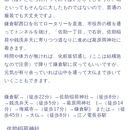
といってもそんなに大したものではないので、普通の
服装でも大丈夫ですよ。
鎌倉駅西口を出てロータリーを直進、市役所の横を通
ってトンネルを抜け、「佐助一丁目」で右折。佐助稲
荷や銭洗弁天に寄りつつ道なりに進めば葛原岡神社に
着きます。
時間や体力が無ければ、化粧坂切通し（ここは結構急
なので注意）で降りて鎌倉駅に戻ってもいいですが、
元気が有り余っていれば山中を通って大仏まで歩いて
いくこともできます。
鎌倉駅→（徒歩22分）→佐助稲荷神社→（徒歩8分）
→銭洗弁天→（徒歩5分）→葛原岡神社 {→（徒歩14
分）→海蔵寺→（徒歩17分）→鎌倉駅} または→（徒
歩45分）→大仏→（徒歩8分）→江ノ電長谷駅
佐助稲荷神社