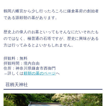
鶴岡八幡宮から少し行ったろころに鎌倉幕府の創始者
である源頼朝の墓があります。
歴史上の偉人のお墓といってもそんなにだいそれたも
のではなく、極普通の石塔ですが、歴史に興味がある
方は行ってみるとよいかもしれません。
拝観料：無料
拝観時間：境内自由
住所：神奈川県鎌倉市西御門
→詳しくは
頼朝の墓のページ
へ
荏柄天神社