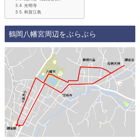
光明寺
和賀江島
鶴岡八幡宮周辺をぶらぶら