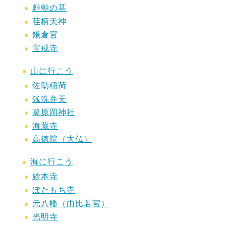
頼朝の墓
荏柄天神
鎌倉宮
宝戒寺
山に行こう
佐助稲荷
銭洗弁天
葛原岡神社
海蔵寺
高徳院（大仏）
海に行こう
妙本寺
ぼたもち寺
元八幡（由比若宮）
光明寺