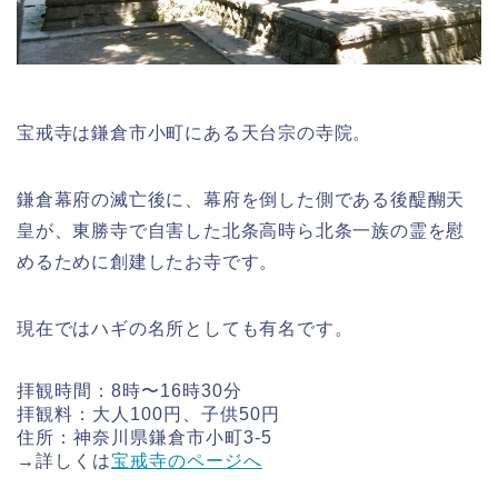
宝戒寺は鎌倉市小町にある天台宗の寺院。
鎌倉幕府の滅亡後に、幕府を倒した側である後醍醐天
皇が、東勝寺で自害した北条高時ら北条一族の霊を慰
めるために創建したお寺です。
現在ではハギの名所としても有名です。
拝観時間：8時〜16時30分
拝観料：大人100円、子供50円
住所：神奈川県鎌倉市小町3-5
→詳しくは
宝戒寺のページへ