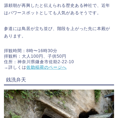
源頼朝が再興したと伝えられる歴史ある神社で、近年
はパワースポットとしても人気があるそうです。
参道には鳥居が立ち並び、階段を上がった先に本殿が
あります。
拝観時間：8時〜16時30分
拝観料：大人100円、子供50円
住所：神奈川県鎌倉市佐助2-22-10
→詳しくは
佐助稲荷のページへ
銭洗弁天