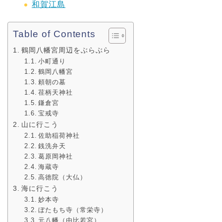
和賀江島
Table of Contents
鶴岡八幡宮周辺をぶらぶら
小町通り
鶴岡八幡宮
頼朝の墓
荏柄天神社
鎌倉宮
宝戒寺
山に行こう
佐助稲荷神社
銭洗弁天
葛原岡神社
海蔵寺
高徳院（大仏）
海に行こう
妙本寺
ぼたもち寺（常栄寺）
元八幡（由比若宮）