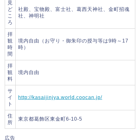
見
ど
社殿、宝物殿、富士社、葛西天神社、金町招魂
こ
社、神明社
ろ
拝
観
境内自由（お守り・御朱印の授与等は9時～17
時
時）
間
拝
観
境内自由
料
サ
イ
http://kasaijinjya.world.coocan.jp/
ト
住
東京都葛飾区東金町6-10-5
所
広告