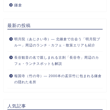
鎌倉
最新の投稿
明月院（あじさい寺）― 北鎌倉で出会う「明月院ブ
ルー」周辺のランチ・カフェ・散策エリアも紹介
長谷観音の名で親しまれる古刹「長谷寺」周辺のカ
フェ・ランチスポットも解説
報国寺（竹の寺）― 2000本の孟宗竹に包まれる鎌倉
の隠れた名所
人気記事