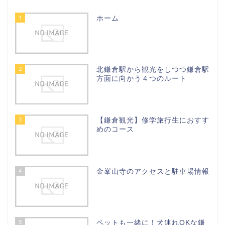
1
ホーム
2
北鎌倉駅から観光をしつつ鎌倉駅
方面に向かう４つのルート
3
【鎌倉観光】修学旅行生におすす
めのコース
4
金峯山寺のアクセスと駐車場情報
5
ペットも一緒に！犬連れOKな鎌