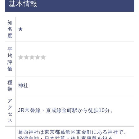
基本情報
知
名
★
度
平
均
評
価
種
神社
類
ア
ク
JR常磐線・京成線金町駅から徒歩10分。
セ
ス
葛西神社は東京都葛飾区東金町にある神社で、
経津主神・日本武尊・徳川家康尊を祀る。