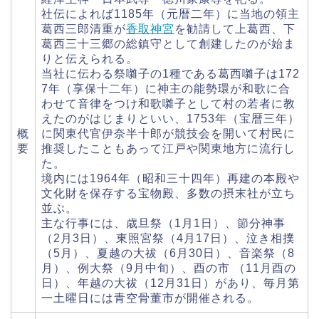
社伝によれば1185年（元暦二年）に当地の領主
葛西三郎清重が
香取神宮
を勧請して上葛西、下
葛西三十三郷の総鎮守として創建したのが始ま
りと伝えられる。
当社に伝わる祭囃子の1種である葛西囃子は172
7年（享保十二年）に神主の能勢環が和歌に合
わせて音律をつけ和歌囃子として村の若者に教
えたのがはじまりといい、1753年（宝暦三年）
概
に関東代官伊奈半十郎が競技会を開いて村民に
要
推奨したこともあって江戸や関東地方に流行し
た。
境内には1964年（昭和三十四年）再建の本殿や
文化財を保存する宝物殿、多数の摂末社が立ち
並ぶ。
主な行事には、歳旦祭（1月1日）、節分神事
（2月3日）、東照宮祭（4月17日）、泣き相撲
（5月）、夏越の大祓（6月30日）、音楽祭（8
月）、例大祭（9月中旬）、酉の市 （11月酉の
日）、年越の大祓（12月31日）があり、毎月第
一土曜日には青空骨董市が開催される。