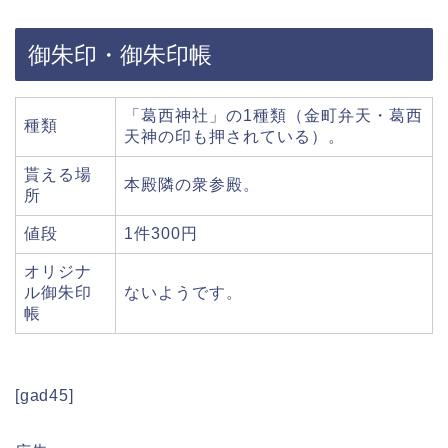
御朱印・御朱印帳
「葛西神社」の1種類（金町弁天・葛西
種類
天神の印も押されている）。
貰える場
本殿隣の衆参殿。
所
値段
1件300円
オリジナ
ル御朱印
ないようです。
帳
[gad45]