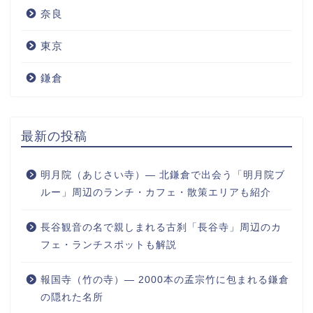
奈良
東京
鎌倉
最新の投稿
明月院（あじさい寺）― 北鎌倉で出会う「明月院ブ
ルー」周辺のランチ・カフェ・散策エリアも紹介
長谷観音の名で親しまれる古刹「長谷寺」周辺のカ
フェ・ランチスポットも解説
報国寺（竹の寺）― 2000本の孟宗竹に包まれる鎌倉
の隠れた名所