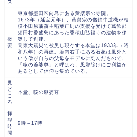
ス
東京都墨田区向島にある黄檗宗の寺院。
1673年（延宝元年）、黄檗宗の僧鉄牛道機が相
模小田原藩藩主稲葉正則の支援を受けて葛飾郡
須田村香盛島にあった香積山弘福寺の建物を移
概
築して創建。
要
関東大震災で被災し現存する本堂は1933年（昭
和八年）の再建。境内右手にある石象は風外と
いう僧が自らの父母をモデルに刻んだもので、
「咳の爺婆尊」と呼ばれ、風邪除けにご利益が
あるとして信仰を集めている。
見
ど
本堂、咳の爺婆尊
こ
ろ
拝
観
9時～17時
時
間