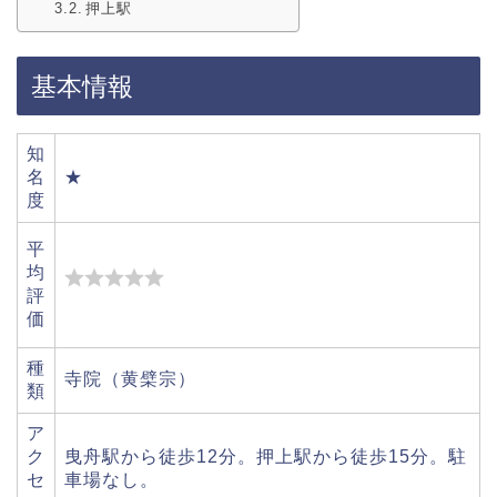
押上駅
基本情報
知
名
★
度
平
均
評
価
種
寺院（黄檗宗）
類
ア
ク
曳舟駅から徒歩12分。押上駅から徒歩15分。駐
セ
車場なし。