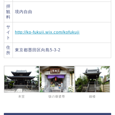
拝
観
境内自由
料
サ
イ
http://ko-fukuji.wix.com/kofukuji
ト
住
東京都墨田区向島5-3-2
所
本堂
咳の爺婆尊
鐘楼