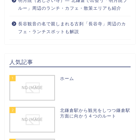
明月院（あじさい寺）― 北鎌倉で出会う「明月院ブ
ルー」周辺のランチ・カフェ・散策エリアも紹介
長谷観音の名で親しまれる古刹「長谷寺」周辺のカ
フェ・ランチスポットも解説
人気記事
1
ホーム
2
北鎌倉駅から観光をしつつ鎌倉駅
方面に向かう４つのルート