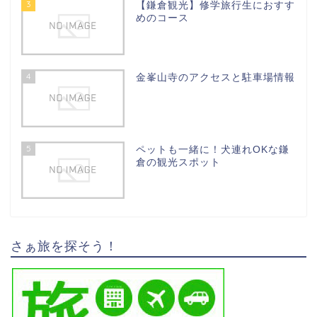
3
【鎌倉観光】修学旅行生におすす
めのコース
4
金峯山寺のアクセスと駐車場情報
5
ペットも一緒に！犬連れOKな鎌
倉の観光スポット
さぁ旅を探そう！