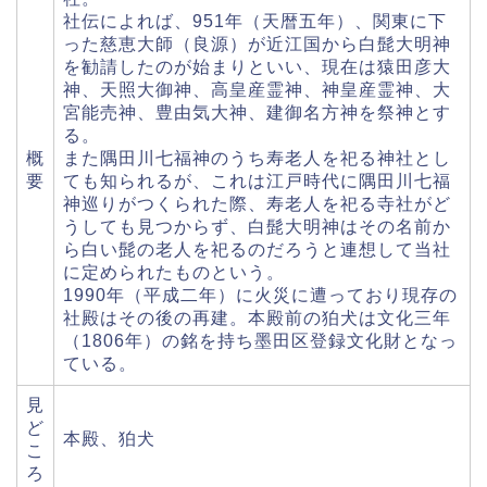
社伝によれば、951年（天暦五年）、関東に下
った慈恵大師（良源）が近江国から白髭大明神
を勧請したのが始まりといい、現在は猿田彦大
神、天照大御神、高皇産霊神、神皇産霊神、大
宮能売神、豊由気大神、建御名方神を祭神とす
る。
概
また隅田川七福神のうち寿老人を祀る神社とし
要
ても知られるが、これは江戸時代に隅田川七福
神巡りがつくられた際、寿老人を祀る寺社がど
うしても見つからず、白髭大明神はその名前か
ら白い髭の老人を祀るのだろうと連想して当社
に定められたものという。
1990年（平成二年）に火災に遭っており現存の
社殿はその後の再建。本殿前の狛犬は文化三年
（1806年）の銘を持ち墨田区登録文化財となっ
ている。
見
ど
本殿、狛犬
こ
ろ