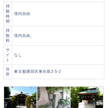
拝
観
境内自由
時
間
拝
観
境内自由。
料
サ
イ
なし
ト
住
東京都墨田区東向島3-5-2
所