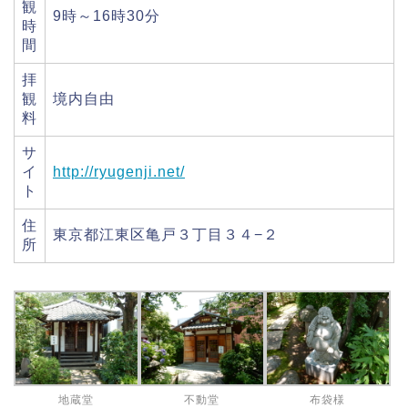
観
9時～16時30分
時
間
拝
観
境内自由
料
サ
イ
http://ryugenji.net/
ト
住
東京都江東区亀戸３丁目３４−２
所
地蔵堂
不動堂
布袋様