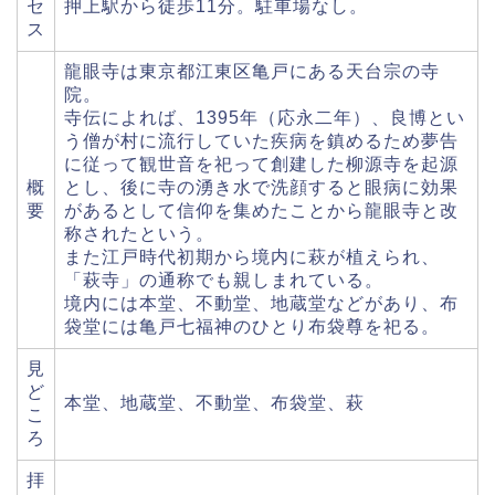
セ
押上駅から徒歩11分。駐車場なし。
ス
龍眼寺は東京都江東区亀戸にある天台宗の寺
院。
寺伝によれば、1395年（応永二年）、良博とい
う僧が村に流行していた疾病を鎮めるため夢告
に従って観世音を祀って創建した柳源寺を起源
概
とし、後に寺の湧き水で洗顔すると眼病に効果
要
があるとして信仰を集めたことから龍眼寺と改
称されたという。
また江戸時代初期から境内に萩が植えられ、
「萩寺」の通称でも親しまれている。
境内には本堂、不動堂、地蔵堂などがあり、布
袋堂には亀戸七福神のひとり布袋尊を祀る。
見
ど
本堂、地蔵堂、不動堂、布袋堂、萩
こ
ろ
拝