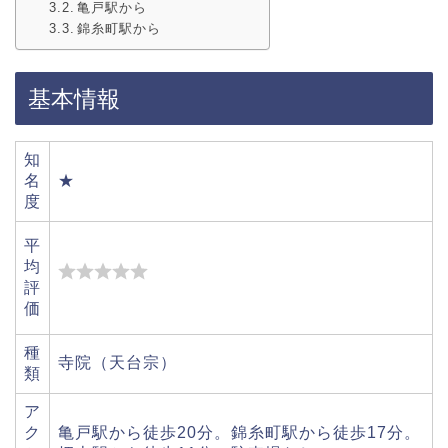
亀戸駅から
錦糸町駅から
基本情報
知
名
★
度
平
均
評
価
種
寺院（天台宗）
類
ア
ク
亀戸駅から徒歩20分。錦糸町駅から徒歩17分。