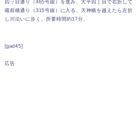
四ッ目通り（465号線）を進み、大平四丁目で右折して
蔵前橋通り（315号線）に入る。天神橋を越えたら左折
し川沿いに歩く。所要時間約17分。
[gad45]
広告