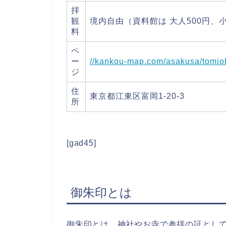
拝
観
境内自由（資料館は 大人500円、小
料
ペ
ー
//kankou-map.com/asakusa/tomi
ジ
住
東京都江東区富岡1-20-3
所
[gad45]
御朱印とは
御朱印とは、神社やお寺で参拝の証とし