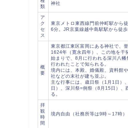
種
神社
類
ア
ク
東京メトロ東西線門前仲町駅から徒
セ
6分。JR京葉線越中島駅駅から徒
ス
東京都江東区富岡にある神社で、誉
1624年（寛永四年）、この地を
始まりで、8月に行われる深川八幡
行われたことで知られる。
概
境内には、本殿、婚儀殿、資料館
要
社などの末社が建ち並ぶ。
主な行事には、歳日祭（1月1日）、
日）、深川祭=例祭（8月15日）、
る。
拝
観
境内自由（社務所等は9時～17時）
時
間