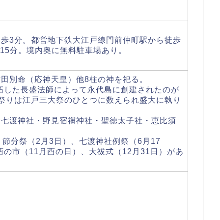
歩3分。都営地下鉄大江戸線門前仲町駅から徒歩
歩15分。境内奥に無料駐車場あり。
田別命（応神天皇）他8柱の神を祀る。
干拓した長盛法師によって永代島に創建されたのが
祭りは江戸三大祭のひとつに数えられ盛大に執り
や七渡神社・野見宿禰神社・聖徳太子社・恵比須
節分祭（2月3日）、七渡神社例祭（6月17
酉の市（11月酉の日）、大祓式（12月31日）があ