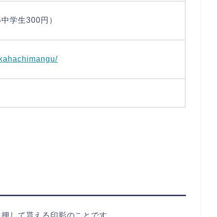
中学生300円）
okahachimangu/
て押して貰える印影のことです。