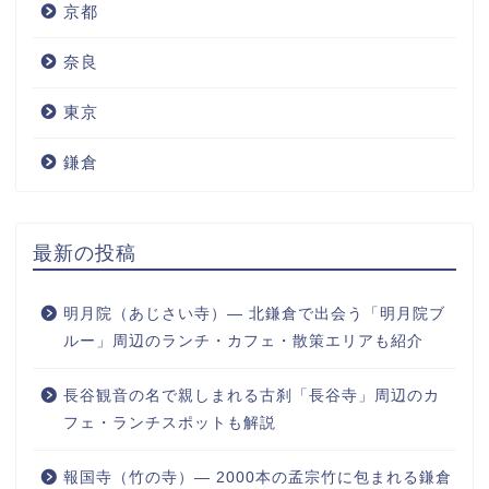
京都
奈良
東京
鎌倉
最新の投稿
明月院（あじさい寺）― 北鎌倉で出会う「明月院ブ
ルー」周辺のランチ・カフェ・散策エリアも紹介
長谷観音の名で親しまれる古刹「長谷寺」周辺のカ
フェ・ランチスポットも解説
報国寺（竹の寺）― 2000本の孟宗竹に包まれる鎌倉