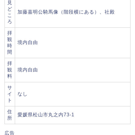
見
ど
加藤嘉明公騎馬像（階段横にある）、社殿
こ
ろ
拝
観
境内自由
時
間
拝
観
境内自由
料
サ
イ
なし
ト
住
愛媛県松山市丸之内73-1
所
広告