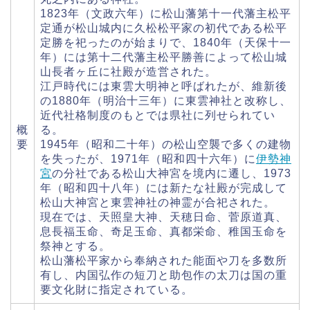
1823年（文政六年）に松山藩第十一代藩主松平
定通が松山城内に久松松平家の初代である松平
定勝を祀ったのが始まりで、1840年（天保十一
年）には第十二代藩主松平勝善によって松山城
山長者ヶ丘に社殿が造営された。
江戸時代には東雲大明神と呼ばれたが、維新後
の1880年（明治十三年）に東雲神社と改称し、
近代社格制度のもとでは県社に列せられてい
概
る。
要
1945年（昭和二十年）の松山空襲で多くの建物
を失ったが、1971年（昭和四十六年）に
伊勢神
宮
の分社である松山大神宮を境内に遷し、1973
年（昭和四十八年）には新たな社殿が完成して
松山大神宮と東雲神社の神霊が合祀された。
現在では、天照皇大神、天穂日命、菅原道真、
息長福玉命、奇足玉命、真都栄命、稚国玉命を
祭神とする。
松山藩松平家から奉納された能面や刀を多数所
有し、内国弘作の短刀と助包作の太刀は国の重
要文化財に指定されている。