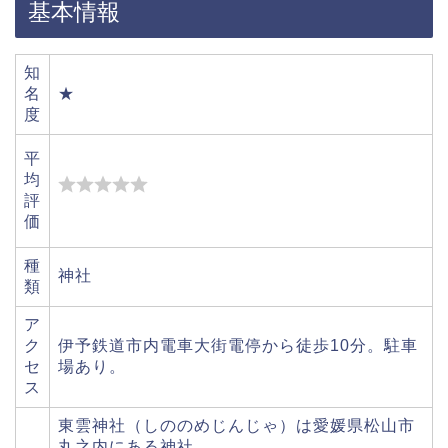
基本情報
知
名
★
度
平
均
評
価
種
神社
類
ア
ク
伊予鉄道市内電車大街電停から徒歩10分。駐車
セ
場あり。
ス
東雲神社（しののめじんじゃ）は愛媛県松山市
丸之内にある神社。