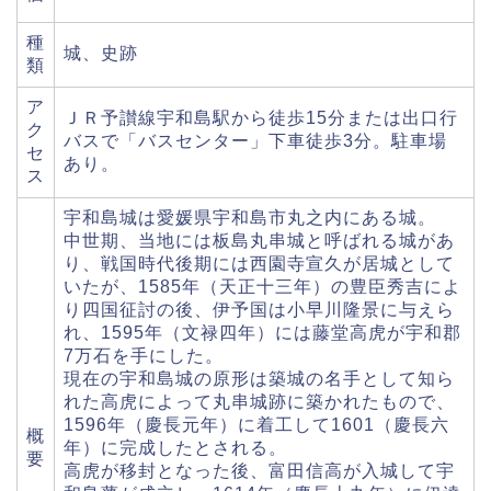
種
城、史跡
類
ア
ＪＲ予讃線宇和島駅から徒歩15分または出口行
ク
バスで「バスセンター」下車徒歩3分。駐車場
セ
あり。
ス
宇和島城は愛媛県宇和島市丸之内にある城。
中世期、当地には板島丸串城と呼ばれる城があ
り、戦国時代後期には西園寺宣久が居城として
いたが、1585年（天正十三年）の豊臣秀吉によ
り四国征討の後、伊予国は小早川隆景に与えら
れ、1595年（文禄四年）には藤堂高虎が宇和郡
7万石を手にした。
現在の宇和島城の原形は築城の名手として知ら
れた高虎によって丸串城跡に築かれたもので、
1596年（慶長元年）に着工して1601（慶長六
概
年）に完成したとされる。
要
高虎が移封となった後、富田信高が入城して宇