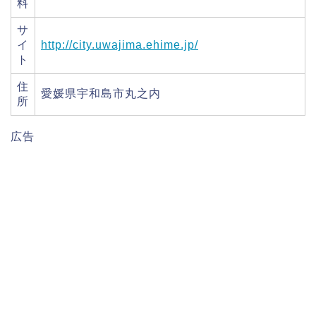
料
サ
イ
http://city.uwajima.ehime.jp/
ト
住
愛媛県宇和島市丸之内
所
広告