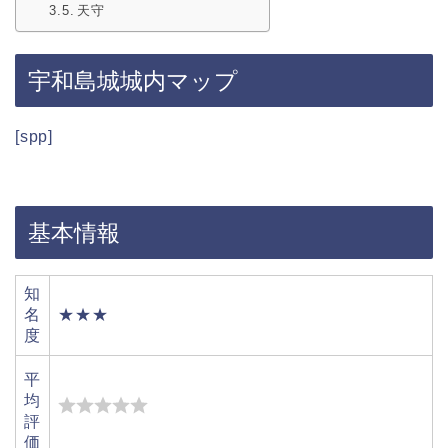
天守
宇和島城城内マップ
[spp]
基本情報
知
名
★★★
度
平
均
評
価