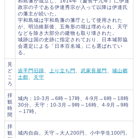
和島藩が成立し、1614年（慶長十九年）に伊達
政宗の子である伊達秀宗が入って以降は伊達氏
の藩主が続いた。
宇和島城は宇和島藩の藩庁として使用された
が、明治維新後、五角形の堀は埋められ、天守
などを除き大部分の建物も取り壊された。
城跡は国の史跡に指定されており、日本城郭協
会選定による「日本百名城」にも選ばれてい
る。
見
ど
追手門旧蹟
、
上り立ち門
、
武家長屋門
、
城山郷
こ
土館
、
天守
ろ
拝
城内：10-3月→6時～17時、4-9月→6時～18時
観
30分。天守：10-3月→9時～16時、4-9月→9時
時
～17時。
間
拝
観
城内自由。天守→大人200円、小中学生100円。