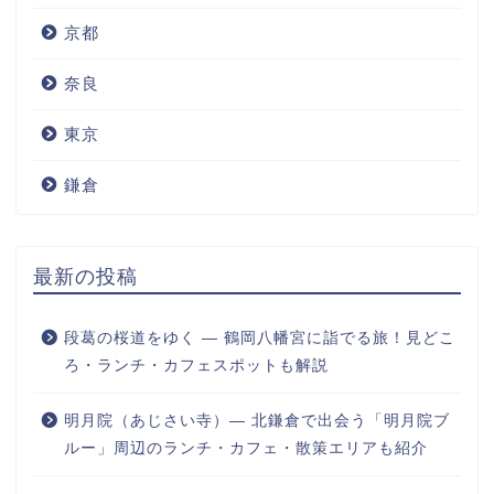
京都
奈良
東京
鎌倉
最新の投稿
段葛の桜道をゆく ― 鶴岡八幡宮に詣でる旅！見どこ
ろ・ランチ・カフェスポットも解説
明月院（あじさい寺）― 北鎌倉で出会う「明月院ブ
ルー」周辺のランチ・カフェ・散策エリアも紹介