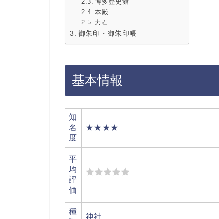
博多歴史館
本殿
力石
御朱印・御朱印帳
基本情報
知
名
★★★★
度
平
均
評
価
種
神社