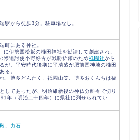
端駅から徒歩3分。駐車場なし。
端町にある神社。
年）に伊勢国松坂の櫛田神社を勧請して創建され、
乱の際追討使小野好古が戦勝祈願のため
祇園社
から
るが、平安時代後期に平清盛が肥前国神埼の櫛田
ある。
れ、博多どんたく、祇園山笠、博多おくんちは福
としてあったが、明治維新後の神仏分離令で切り
891年（明治二十四年）に県社に列せられてい
殿
、
力石