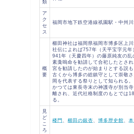
類
ア
ク
福岡市地下鉄空港線祇園駅・中州川
セ
ス
櫛田神社は福岡県福岡市博多区上川
社伝によれば757年（天平宝字元
941年（天慶四年）の藤原純友の
素戔嗚命を勧請して合祀したとされ
概
宮を勧請したのが始まりとする説も
要
古くから博多の総鎮守として崇敬さ
岡を代表する祭りとして知られる。
かつては東長寺末の神護寺が別当寺
離され、近代社格制度のもとでは1
る。
見
ど
楼門
、
櫛田の銀杏
、
博多歴史館
、
本
こ
ろ