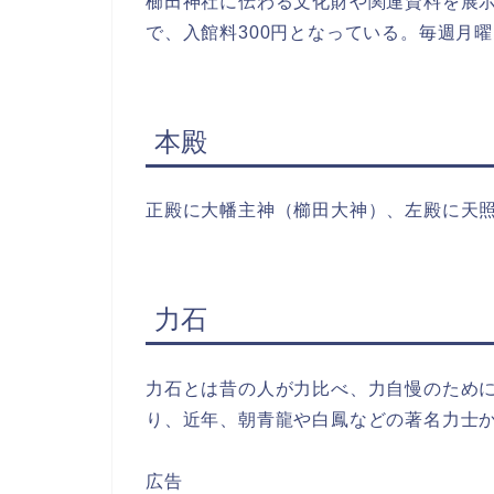
櫛田神社に伝わる文化財や関連資料を展示す
で、入館料300円となっている。毎週月
本殿
正殿に大幡主神（櫛田大神）、左殿に天
力石
力石とは昔の人が力比べ、力自慢のため
り、近年、朝青龍や白鳳などの著名力士
広告