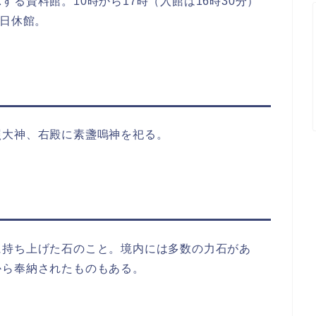
る資料館。10時から17時（入館は16時30分）
曜日休館。
照大神、右殿に素盞嗚神を祀る。
に持ち上げた石のこと。境内には多数の力石があ
から奉納されたものもある。