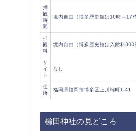
拝
観
境内自由（博多歴史館は10時～17
時
間
拝
観
境内自由（博多歴史館は入館料300
料
サ
イ
なし
ト
住
福岡県福岡市博多区上川端町1-41
所
櫛田神社の見どころ