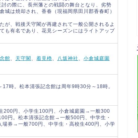
州征討の際に、長州藩との戦闘の舞台となり、劣勢
倉城は焼却され、香春（現福岡県田川郡香春町）
たが、戦後天守閣が再建されて一般公開されるよ
ても有名であり、花見シーズンにはライトアップ
念館
、
天守閣
、
着見櫓
、
八坂神社
、
小倉城庭園
9時～17時。松本清張記念館は周年9時30分～18時。
200円、小学生100円、小倉城庭園→一般300
100円。松本清張記念館→一般500円、中学生・
入場券→一般700円、中学生・高校生400円、小学