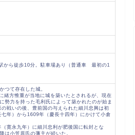
倉駅から徒歩10分。駐車場あり（普通車 最初の1
。
かつて存在した城。
年）に緒方惟重が当地に城を築いたとされるが、現在
に勢力を持った毛利氏によって築かれたのが始ま
ヶ原の戦いの後、豊前国の与えられた細川忠興は初
長七年）から1609年（慶長十四年）にかけて小倉
2年（寛永九年）に細川忠利が肥後国に転封とな
降は小笠原氏の藩主が続いた。