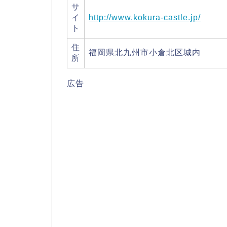
サ
イ
http://www.kokura-castle.jp/
ト
住
福岡県北九州市小倉北区城内
所
広告