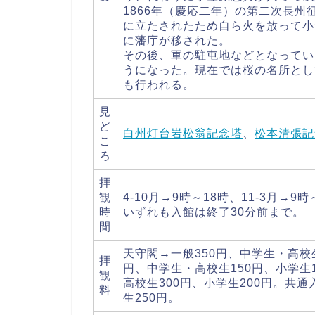
1866年（慶応二年）の第二次長
に立たされたため自ら火を放って小
に藩庁が移された。
その後、軍の駐屯地などとなってい
うになった。現在では桜の名所とし
も行われる。
見
ど
白州灯台岩松翁記念塔
、
松本清張記
こ
ろ
拝
観
4-10月→9時～18時、11-3月→
時
いずれも入館は終了30分前まで。
間
天守閣→一般350円、中学生・高校生
拝
円、中学生・高校生150円、小学生
観
高校生300円、小学生200円。共通
料
生250円。