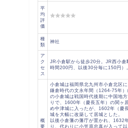
平
均
評
価
種
神社
類
ア
ク
JR小倉駅から徒歩20分。JR西小
セ
時間200円、以後30分毎に150円）
ス
小倉城は福岡県北九州市小倉北区に
鎌倉時代の文永年間（1264-75
の小倉城は戦国時代後期に中国地方
りで、1600年（慶長五年）の関
め中津城に入ったが、1602年（慶
城を大幅に改築して居城とした。
概
以後小倉藩の藩庁が置かれ、163
要
り、代わりに小笠原忠真が入って以