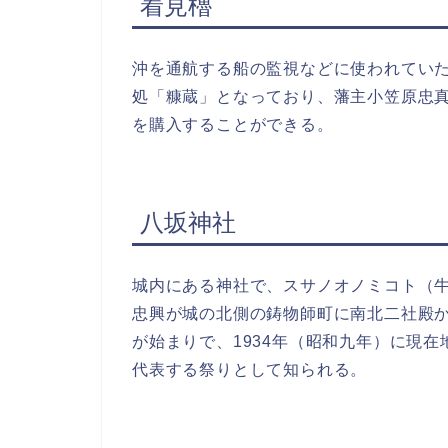
着見櫓
沖を通航する船の監視などに使われてい
処「糠蔵」となっており、藩主小笠原忠
を購入することができる。
八坂神社
城内にある神社で、スサノオノミコト（牛
忠興が城の北側の鋳物師町に南北二社殿
が始まりで、1934年（昭和九年）に現
代表する祭りとして知られる。