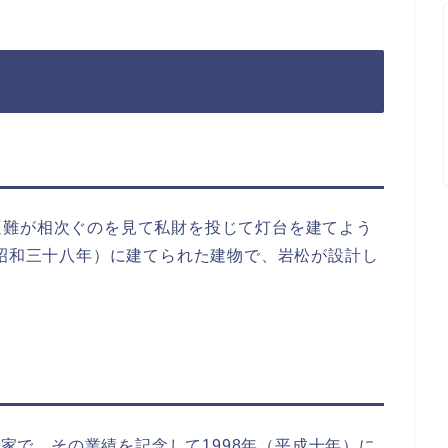
遭難が相次ぐのを見て私財を投じて灯台を建てよう
（昭和三十八年）に建てられた建物で、岩松が設計し
説家で、その業績を記念して1998年（平成十年）に