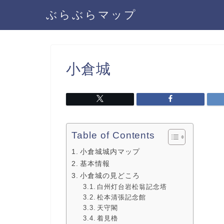
ぶらぶらマップ
小倉城
Table of Contents
小倉城城内マップ
基本情報
小倉城の見どころ
白州灯台岩松翁記念塔
松本清張記念館
天守閣
着見櫓