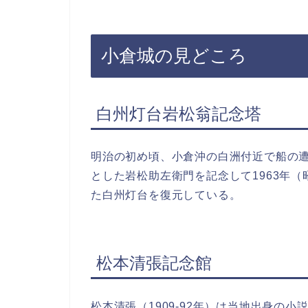
小倉城の見どころ
白州灯台岩松翁記念塔
明治の初め頃、小倉沖の白洲付近で船の
とした岩松助左衛門を記念して1963年
た白州灯台を復元している。
松本清張記念館
松本清張（1909-92年）は当地出身の小