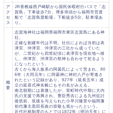
ア
JR香椎線西戸崎駅から国民休暇村行バスで「志
ク
賀島」下車徒歩7分。博多埠頭から福岡市営渡
セ
船で「志賀島渡船場」下船徒歩5分。駐車場あ
ス
り。
志賀海神社は福岡県福岡市東区志賀島にある神
社。
正確な創建年代は不明。社伝によれば当初は表
津宮、仲津宮、沖津宮の三社から成っていた
が、二世紀から四世紀頃に表津宮を現在地へ移
し、仲津宮、沖津宮の祭神も合わせて祀るよう
になったという。
古くから海人族系の阿曇氏によって営まれ、80
6年（大同元年）に阿曇神に神封八戸が寄進さ
れたという記録があり、927年（延長五年）成
概
立の延喜式神名帳にもその名がみえる。
要
南北朝期には衰微したが、室町時代中期に大内
氏の支援で再興され、豊臣秀吉による九州征討
後筑前、筑後を与えられた小早川隆景や福岡藩
初代藩主黒田長政の崇敬も篤かったという。
近代社格制度のもとでは1872年（明治五年）に