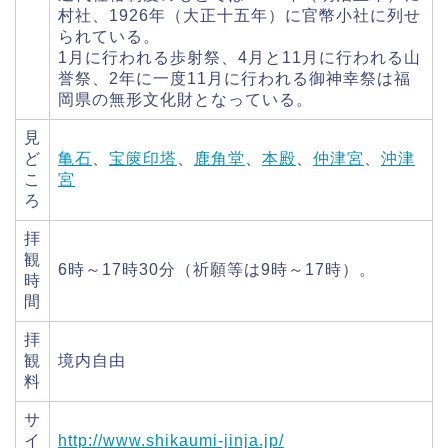
村社、1926年（大正十五年）に官幣小社に列せ
られている。
1月に行われる歩射祭、4月と11月に行われる山
誉祭、2年に一度11月に行われる御神幸祭は福
岡県の無形文化財となっている。
見
ど
亀石
、
宝篋印塔
、
鹿角堂
、
本殿
、
仲津宮
、
沖津
こ
宮
ろ
拝
観
6時～17時30分（祈願等は9時～17時）。
時
間
拝
観
境内自由
料
サ
イ
http://www.shikaumi-jinja.jp/