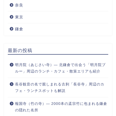
奈良
東京
鎌倉
最新の投稿
明月院（あじさい寺）― 北鎌倉で出会う「明月院ブ
ルー」周辺のランチ・カフェ・散策エリアも紹介
長谷観音の名で親しまれる古刹「長谷寺」周辺のカ
フェ・ランチスポットも解説
報国寺（竹の寺）― 2000本の孟宗竹に包まれる鎌倉
の隠れた名所