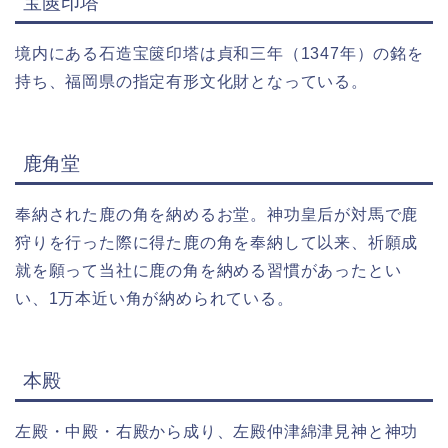
宝篋印塔
境内にある石造宝篋印塔は貞和三年（1347年）の銘を
持ち、福岡県の指定有形文化財となっている。
鹿角堂
奉納された鹿の角を納めるお堂。神功皇后が対馬で鹿
狩りを行った際に得た鹿の角を奉納して以来、祈願成
就を願って当社に鹿の角を納める習慣があったとい
い、1万本近い角が納められている。
本殿
左殿・中殿・右殿から成り、左殿仲津綿津見神と神功