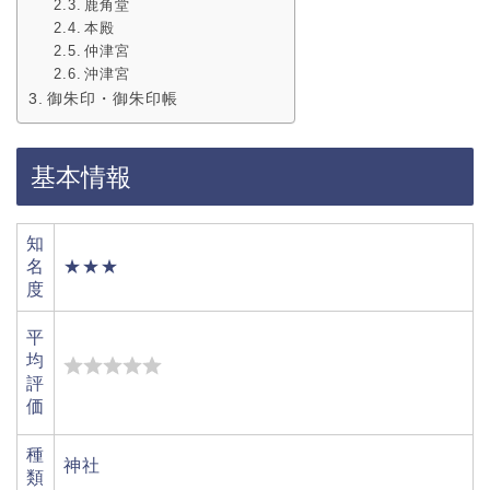
鹿角堂
本殿
仲津宮
沖津宮
御朱印・御朱印帳
基本情報
知
名
★★★
度
平
均
評
価
種
神社
類