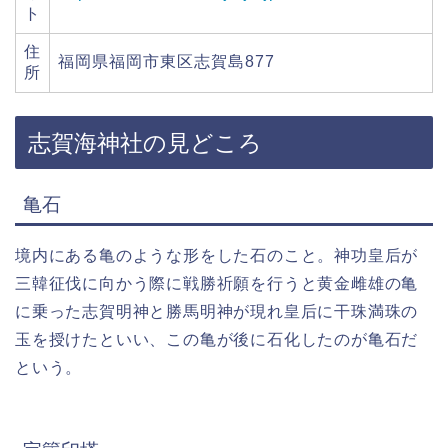
ト
住
福岡県福岡市東区志賀島877
所
志賀海神社の見どころ
亀石
境内にある亀のような形をした石のこと。神功皇后が
三韓征伐に向かう際に戦勝祈願を行うと黄金雌雄の亀
に乗った志賀明神と勝馬明神が現れ皇后に干珠満珠の
玉を授けたといい、この亀が後に石化したのが亀石だ
という。