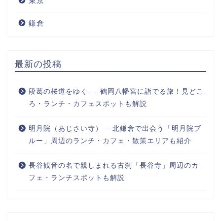
東京
鎌倉
最新の投稿
段葛の桜道をゆく ― 鶴岡八幡宮に詣でる旅！見どこ
ろ・ランチ・カフェスポットも解説
明月院（あじさい寺）― 北鎌倉で出会う「明月院ブ
ルー」周辺のランチ・カフェ・散策エリアも紹介
長谷観音の名で親しまれる古刹「長谷寺」周辺のカ
フェ・ランチスポットも解説