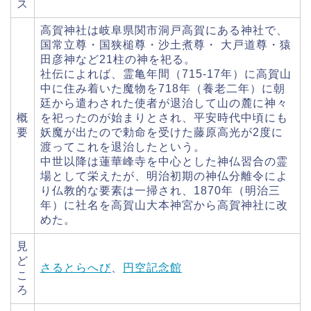
ス
高賀神社は岐阜県関市洞戸高賀にある神社で、
国常立尊・国狭槌尊・沙土煮尊・ 大戸道尊・猿
田彦神など21柱の神を祀る。
社伝によれば、霊亀年間（715-17年）に高賀山
中に住み着いた魔物を718年（養老二年）に朝
廷から遣わされた使者が退治して山の麓に神々
概
を祀ったのが始まりとされ、平安時代中頃にも
要
妖魔が出たので勅命を受けた藤原高光が2度に
渡ってこれを退治したという。
中世以降は蓮華峰寺を中心とした神仏習合の霊
場として栄えたが、明治初期の神仏分離令によ
り仏教的な要素は一掃され、1870年（明治三
年）に社名を高賀山大本神宮から高賀神社に改
めた。
見
ど
さるとらへび
、
円空記念館
こ
ろ