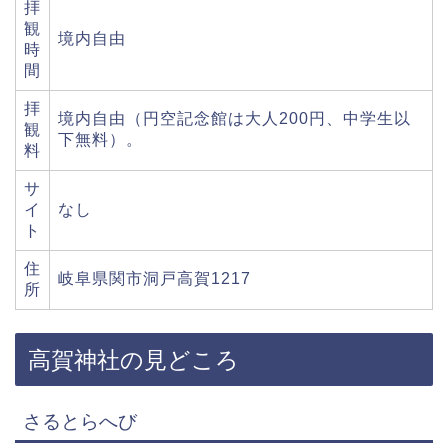
拝
観
境内自由
時
間
拝
境内自由（円空記念館は大人200円、中学生以
観
下無料）。
料
サ
イ
なし
ト
住
岐阜県関市洞戸高賀1217
所
高賀神社の見どころ
さるとらへび