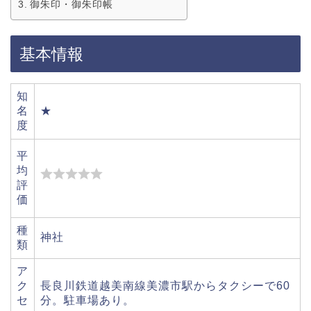
御朱印・御朱印帳
基本情報
知
名
★
度
平
均
評
価
種
神社
類
ア
ク
長良川鉄道越美南線美濃市駅からタクシーで60
セ
分。駐車場あり。