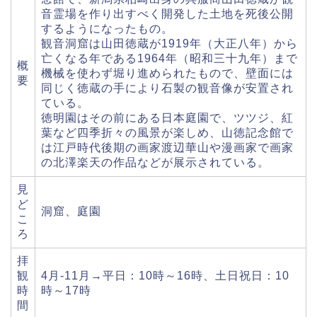
音霊場を作り出すべく開発した土地を死後公開
するようになったもの。
観音洞窟は山田徳蔵が1919年（大正八年）から
亡くなる年である1964年（昭和三十九年）まで
概
機械を使わず堀り進められたもので、壁面には
要
同じく徳蔵の手により石製の観音像が安置され
ている。
徳明園はその前にある日本庭園で、ツツジ、紅
葉など四季折々の風景が楽しめ、山徳記念館で
は江戸時代後期の画家渡辺華山や漫画家で画家
の北澤楽天の作品などが展示されている。
見
ど
洞窟、庭園
こ
ろ
拝
観
4月-11月→平日：10時～16時、土日祝日：10
時
時～17時
間