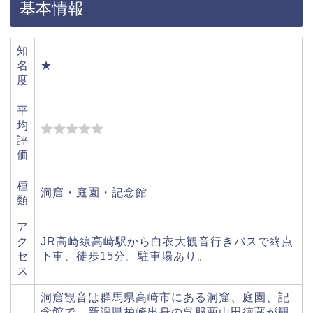
基本情報
知
名
★
度
平
均
評
価
種
洞窟・庭園・記念館
類
ア
ク
JR高崎線高崎駅から白衣大観音行きバスで終点
セ
下車、徒歩15分。駐車場あり。
ス
洞窟観音は群馬県高崎市にある洞窟、庭園、記
念館で、新潟県柏崎出身の呉服商山田徳蔵が観