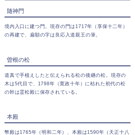
随神門
境内入口に建つ門。現存の門は1717年（享保十二年）
の再建で、扁額の字は良応入道親王の筆。
曽根の松
道真で手植えしたと伝えられる松の後継の松。現存の
木は5代目で、1798年（寛政十年）に枯れた初代の松
の幹は霊松殿に保存されている。
本殿
幣殿は1765年（明和二年）、本殿は1590年（天正十八