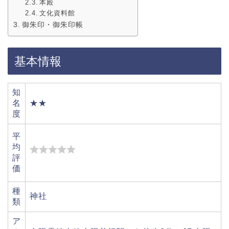
本殿
文化資料館
御朱印・御朱印帳
基本情報
知
名
★★
度
平
均
評
価
種
神社
類
ア