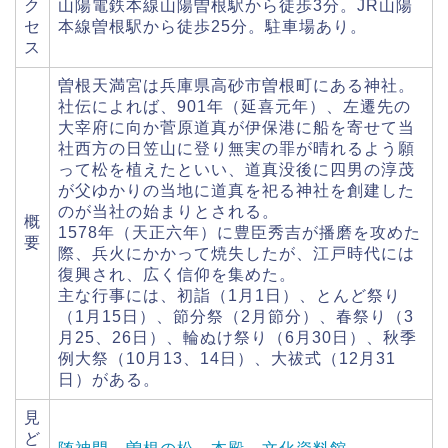
ク
山陽電鉄本線山陽曽根駅から徒歩3分。JR山陽
セ
本線曽根駅から徒歩25分。駐車場あり。
ス
曽根天満宮は兵庫県高砂市曽根町にある神社。
社伝によれば、901年（延喜元年）、左遷先の
大宰府に向か菅原道真が伊保港に船を寄せて当
社西方の日笠山に登り無実の罪が晴れるよう願
って松を植えたといい、道真没後に四男の淳茂
が父ゆかりの当地に道真を祀る神社を創建した
のが当社の始まりとされる。
概
1578年（天正六年）に豊臣秀吉が播磨を攻めた
要
際、兵火にかかって焼失したが、江戸時代には
復興され、広く信仰を集めた。
主な行事には、初詣（1月1日）、とんど祭り
（1月15日）、節分祭（2月節分）、春祭り（3
月25、26日）、輪ぬけ祭り（6月30日）、秋季
例大祭（10月13、14日）、大祓式（12月31
日）がある。
見
ど