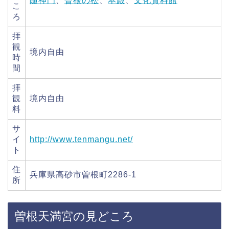
随神門
、
曽根の松
、
本殿
、
文化資料館
こ
ろ
拝
観
境内自由
時
間
拝
観
境内自由
料
サ
イ
http://www.tenmangu.net/
ト
住
兵庫県高砂市曽根町2286-1
所
曽根天満宮の見どころ