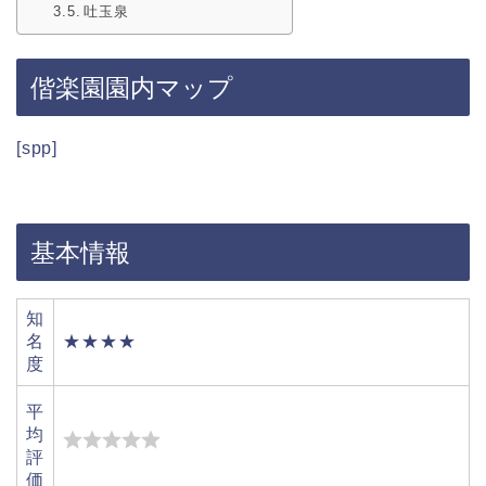
吐玉泉
偕楽園園内マップ
[spp]
基本情報
知
名
★★★★
度
平
均
評
価