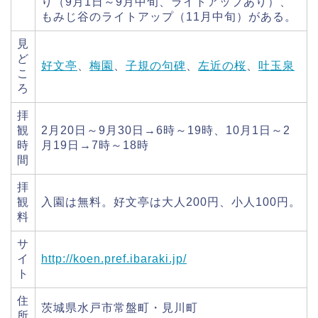
り（9月1日～9月中旬、ライトアップあり）、
もみじ谷のライトアップ（11月中旬）がある。
見
ど
好文亭
、
梅園
、
子規の句碑
、
左近の桜
、
吐玉泉
こ
ろ
拝
観
2月20日～9月30日→6時～19時、10月1日～2
時
月19日→7時～18時
間
拝
観
入園は無料。好文亭は大人200円、小人100円。
料
サ
イ
http://koen.pref.ibaraki.jp/
ト
住
茨城県水戸市常盤町・見川町
所