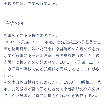
子規の句碑が立てられている。
左近の桜
見晴広場にある桜の木のこと。
1831年（天保二年）、有栖川宮熾仁親王の子登美宮吉
子が徳川斉昭に嫁いだ記念に京都御所の左近の桜を分
けて小石川にあった水戸徳川家の屋敷内（現小石川後
楽園）に植えたのが始まりで、1841年（天保十二年）
に水戸藩の藩校である弘道館が完成するとここに移さ
れた。
その木自体は枯れてしまったが、1963年（昭和三十八
年）に茨城県が宮内庁から改めて京都御所の桜を分け
てもらい当園と弘道館に植えられたのが現存する木。