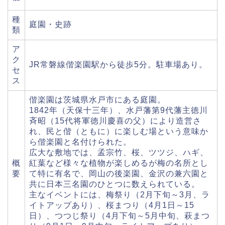
種
庭園・史跡
類
ア
ク
JR常磐線偕楽園駅から徒歩5分。駐車場あり。
セ
ス
偕楽園は茨城県水戸市にある庭園。
1842年（天保十三年）、水戸藩第9代藩主徳川
斉昭（15代将軍徳川慶喜の父）により造営さ
れ、民と偕（ともに）に楽しむ場という意味か
ら偕楽園と名付けられた。
広大な敷地では、孟宗竹、桜、ツツジ、ハギ、
概
紅葉など様々な植物が楽しめるが梅の名所とし
要
て特に有名で、岡山の後楽園、金沢の兼六園と
共に日本三名園のひとつに数えられている。
主なイベントには、梅祭り（2月下旬～3月、ラ
イトアップあり）、桜まつり（4月1日～15
日）、つつじ祭り（4月下旬～5月中旬、萩まつ