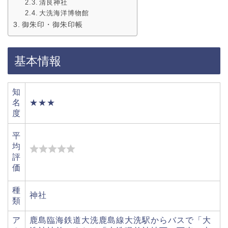
清良神社
大洗海洋博物館
御朱印・御朱印帳
基本情報
知
名
★★★
度
平
均
評
価
種
神社
類
ア
鹿島臨海鉄道大洗鹿島線大洗駅からバスで「大