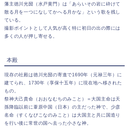
藩主徳川光圀（水戸黄門）は「あらいその岩に砕けて
散る月を一つになしてかへる月かな」という歌を残し
ている。
撮影ポイントとして人気が高く特に初日の出の際には
多くの人が押し寄せる。
本殿
現存の社殿は徳川光圀の寄進で1690年（元禄三年）に
建てられ、1730年（享保十五年）に現在地へ移された
もの。
祭神大己貴命（おおなむちのみこと）＝大国主命は天
孫降臨以前に葦原中国（日本）の主だった神で、少彦
名命（すくなびこなのみこと）は大国主と共に国造り
を行い後に常世の国へ去った小さな神。