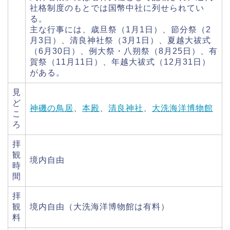
社格制度のもとでは国幣中社に列せられてい
る。
主な行事には、歳旦祭（1月1日）、節分祭（2
月3日）、清良神社祭（3月1日）、夏越大祓式
（6月30日）、例大祭・八朔祭（8月25日）、有
賀祭（11月11日）、年越大祓式（12月31日）
がある。
見
ど
神磯の鳥居
、
本殿
、
清良神社
、
大洗海洋博物館
こ
ろ
拝
観
境内自由
時
間
拝
観
境内自由（大洗海洋博物館は有料）
料