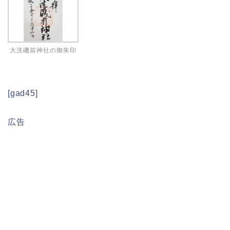
大洗磯前神社の御朱印
[gad45]
広告