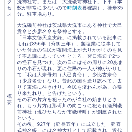
ク
洗神社前」または「大洗磯前神社下」下車（本
セ
数が非常に少ないので
時刻表
要確認）、徒歩35
ス
分。駐車場あり。
大洗磯前神社は茨城県大洗市にある神社で大己
貴命と少彦名命を祭神とする。
「日本文徳天皇実録」に掲載されている記事に
よれば856年（斉衡三年）、製塩業に従事して
いた付近の住民が夜間海上が光りかがくのを見
て不思議に思っていたところ、翌日海辺で2つ
の怪石を見つけ、次の日にはその周りに20あま
りの小石が現れ、更に住民の一人が神がかりし
て「我は大奈母知（大己貴命）、少比古奈命
（少彦名命）なり。昔此の国を造り訖へて、去
りて東海に往きけり。今民を済わんが為、亦帰
り来たれり」と告げたという。
概
その石の片方を祀ったのが当社の始まりとさ
要
れ、もう片方は那珂川の向こうに祀られ酒列磯
前神社（現ひたちなか市磯崎町）が創建された
という。
その後、927年（延長五年）に成立した「延喜
式神名帳」には名神大社として記載され、近代