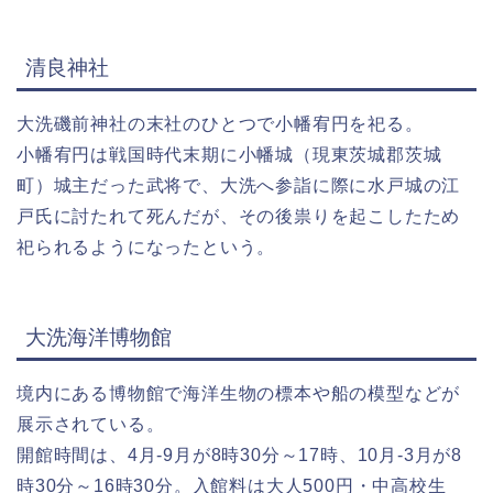
清良神社
大洗磯前神社の末社のひとつで小幡宥円を祀る。
小幡宥円は戦国時代末期に小幡城（現東茨城郡茨城
町）城主だった武将で、大洗へ参詣に際に水戸城の江
戸氏に討たれて死んだが、その後祟りを起こしたため
祀られるようになったという。
大洗海洋博物館
境内にある博物館で海洋生物の標本や船の模型などが
展示されている。
開館時間は、4月-9月が8時30分～17時、10月-3月が8
時30分～16時30分。入館料は大人500円・中高校生