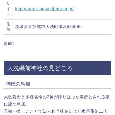
サ
イ
http://oarai-isosakijinja.or.jp/
ト
住
茨城県東茨城郡大洗町磯浜町6890
所
[gad]
大洗磯前神社の見どころ
神磯の鳥居
大己貴命と少彦名命の2神が降り立った場所とされる磯
に建つ鳥居。
景観が美しいことで知られ当社を訪れた水戸藩第二代