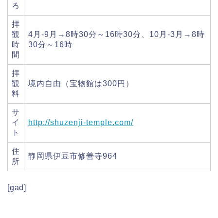
ろ
拝
観
4月-9月→8時30分～16時30分、10月-3月→8時
時
30分～16時
間
拝
観
境内自由（宝物館は300円）
料
サ
イ
http://shuzenji-temple.com/
ト
住
静岡県伊豆市修善寺964
所
[gad]