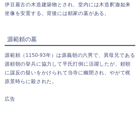
伊豆最古の木造建築物とされ、堂内には木造釈迦如来
坐像を安置する。背後には頼家の墓がある。
源範頼の墓
源範頼（1150-93年）は源義朝の六男で、異母兄である
源頼朝の挙兵に協力して平氏打倒に活躍したが、頼朝
に謀反の疑いをかけられて当寺に幽閉され、やがて梶
原景時らに殺された。
広告