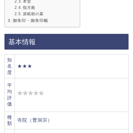
本堂
指月殿
源範頼の墓
御朱印・御朱印帳
基本情報
知
名
★★★
度
平
均
評
価
種
寺院（曹洞宗）
類