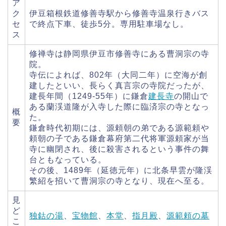
ア
ク
伊豆箱根鉄道修善寺駅から修善寺温泉行きバス
セ
で終点下車、徒歩5分。専用駐車場なし。
ス
修禅寺は静岡県伊豆市修善寺にある曹洞宗の寺
院。
寺伝によれば、802年（大同二年）に空海が創
建したといい、長らく真言宗の寺院だったが、
建長年間（1249-55年）に鎌倉
建長寺
の開山で
ある蘭渓道隆が入寺した際に臨済宗の寺となっ
概
た。
要
鎌倉時代初期には、源頼朝の弟である源範頼や
頼朝の子である鎌倉幕府第二代将軍源頼家が当
寺に幽閉され、後に殺害されるという事件の舞
台ともなっている。
その後、1489年（延徳元年）に北条早雲が隆渓
繁紹を招いて曹洞宗の寺となり、現在へ至る。
見
ど
独鈷の湯
、
宝物館
、
本堂
、
指月殿
、
源範頼の墓
こ