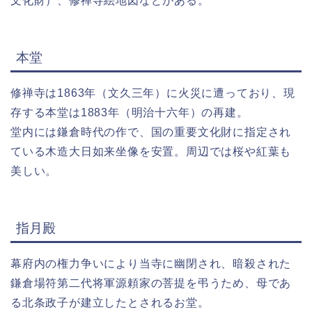
文化財）、修禅寺絵地図などがある。
本堂
修禅寺は1863年（文久三年）に火災に遭っており、現
存する本堂は1883年（明治十六年）の再建。
堂内には鎌倉時代の作で、国の重要文化財に指定され
ている木造大日如来坐像を安置。周辺では桜や紅葉も
美しい。
指月殿
幕府内の権力争いにより当寺に幽閉され、暗殺された
鎌倉場符第二代将軍源頼家の菩提を弔うため、母であ
る北条政子が建立したとされるお堂。