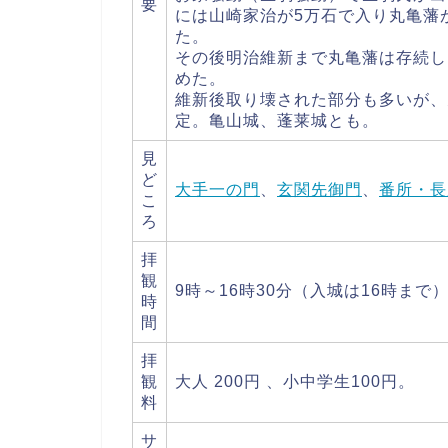
要
には山崎家治が5万石で入り丸亀藩
た。
その後明治維新まで丸亀藩は存続し
めた。
維新後取り壊された部分も多いが、
定。亀山城、蓬莱城とも。
見
ど
大手一の門
、
玄関先御門
、
番所・長
こ
ろ
拝
観
9時～16時30分（入城は16時まで
時
間
拝
観
大人 200円 、小中学生100円。
料
サ