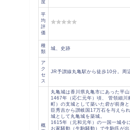
度
平
均
評
価
種
城、史跡
類
ア
ク
JR予讃線丸亀駅から徒歩10分。
セ
ス
丸亀城は香川県丸亀市にあった平山
1467年（応仁元年）頃、 管領細
町）の支城として築いた砦が前身と
臣秀吉から讃岐国17万石を与えられ
城として丸亀城を築城。
1615年（元和元年）の一国一城令
概
お家騒動（生駒騒動）で生駒氏が出