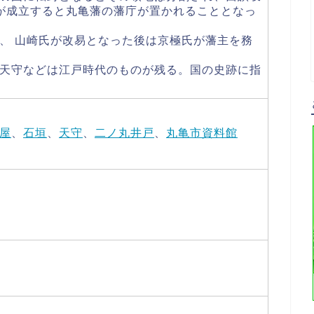
が成立すると丸亀藩の藩庁が置かれることとなっ
、 山崎氏が改易となった後は京極氏が藩主を務
天守などは江戸時代のものが残る。国の史跡に指
屋
、
石垣
、
天守
、
二ノ丸井戸
、
丸亀市資料館
）