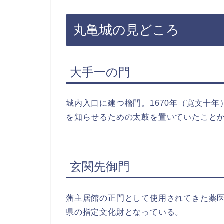
丸亀城の見どころ
大手一の門
城内入口に建つ櫓門。1670年（寛文十
を知らせるための太鼓を置いていたこと
玄関先御門
藩主居館の正門として使用されてきた薬
県の指定文化財となっている。