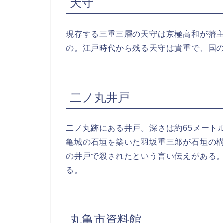
天守
現存する三重三層の天守は京極高和が藩主
の。江戸時代から残る天守は貴重で、国
二ノ丸井戸
二ノ丸跡にある井戸。深さは約65メート
亀城の石垣を築いた羽坂重三郎が石垣の
の井戸で殺されたという言い伝えがある
る。
丸亀市資料館