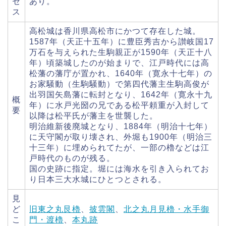
セ
あり。
ス
高松城は香川県高松市にかつて存在した城。
1587年（天正十五年）に豊臣秀吉から讃岐国17
万石を与えられた生駒親正が1590年（天正十八
年）頃築城したのが始まりで、江戸時代には高
松藩の藩庁が置かれ、1640年（寛永十七年）の
お家騒動（生駒騒動）で第四代藩主生駒高俊が
出羽国矢島藩に転封となり、1642年（寛永十九
概
年）に水戸光圀の兄である松平頼重が入封して
要
以降は松平氏が藩主を世襲した。
明治維新後廃城となり、1884年（明治十七年）
に天守閣が取り壊され、外堀も1900年（明治三
十三年）に埋められてたが、一部の櫓などは江
戸時代のものが残る。
国の史跡に指定。堀には海水を引き入られてお
り日本三大水城にひとつとされる。
見
ど
旧東之丸艮櫓
、
披雲閣
、
北之丸月見櫓・水手御
こ
門・渡櫓
、
本丸跡