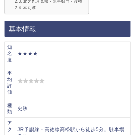
北之丸月見櫓・水手御門・渡櫓
本丸跡
基本情報
知
名
★★★★
度
平
均
評
価
種
史跡
類
ア
ク
JR予讃線・高徳線高松駅から徒歩5分。駐車場