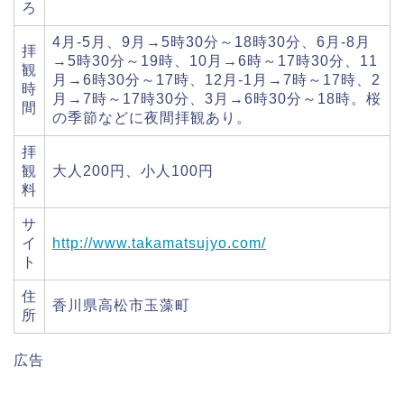
ろ
4月-5月、9月→5時30分～18時30分、6月-8月
拝
→5時30分～19時、10月→6時～17時30分、11
観
月→6時30分～17時、12月-1月→7時～17時、2
時
月→7時～17時30分、3月→6時30分～18時。桜
間
の季節などに夜間拝観あり。
拝
観
大人200円、小人100円
料
サ
イ
http://www.takamatsujyo.com/
ト
住
香川県高松市玉藻町
所
広告