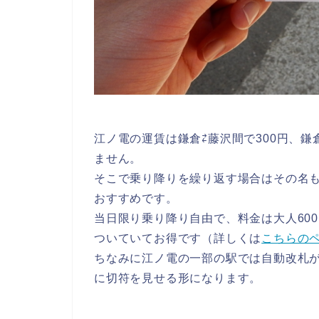
江ノ電の運賃は鎌倉⇄藤沢間で300円、鎌
ません。
そこで乗り降りを繰り返す場合はその名
おすすめです。
当日限り乗り降り自由で、料金は大人60
ついていてお得です（詳しくは
こちらの
ちなみに江ノ電の一部の駅では自動改札
に切符を見せる形になります。