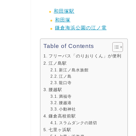
和田塚駅
和田塚
鎌倉海浜公園の江ノ電
Table of Contents
フリーパス「のりおりくん」が便利
江ノ島駅
新江ノ島水族館
江ノ島
龍口寺
腰越駅
満福寺
腰越港
小動神社
鎌倉高校前駅
スラムダンクの踏切
七里ヶ浜駅