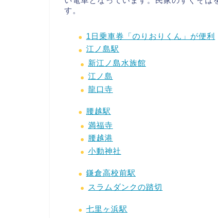
い電車となっています。民家のすぐそば
す。
1日乗車券「のりおりくん」が便利
江ノ島駅
新江ノ島水族館
江ノ島
龍口寺
腰越駅
満福寺
腰越港
小動神社
鎌倉高校前駅
スラムダンクの踏切
七里ヶ浜駅