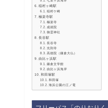
七里ヶ浜海岸
稲村ヶ崎駅
稲村ケ崎
極楽寺駅
極楽寺
成就院
御霊神社
長谷駅
長谷寺
光則寺
高徳院（鎌倉大仏）
由比ヶ浜駅
鎌倉文学館
由比ヶ浜海岸
和田塚駅
和田塚
海浜公園の江ノ電
フリーパス「のりおりく