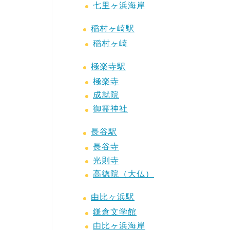
七里ヶ浜海岸
稲村ヶ崎駅
稲村ヶ崎
極楽寺駅
極楽寺
成就院
御霊神社
長谷駅
長谷寺
光則寺
高徳院（大仏）
由比ヶ浜駅
鎌倉文学館
由比ヶ浜海岸