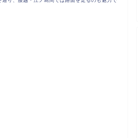
を通り、腰越・江ノ島間では路面を走るのも魅力で