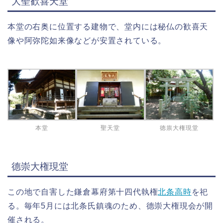
大聖歓喜天堂
本堂の右奥に位置する建物で、堂内には秘仏の歓喜天
像や阿弥陀如来像などが安置されている。
本堂
聖天堂
徳祟大権現堂
德崇大権現堂
この地で自害した鎌倉幕府第十四代執権
北条高時
を祀
る。毎年5月には北条氏鎮魂のため、德崇大権現会が開
催される。