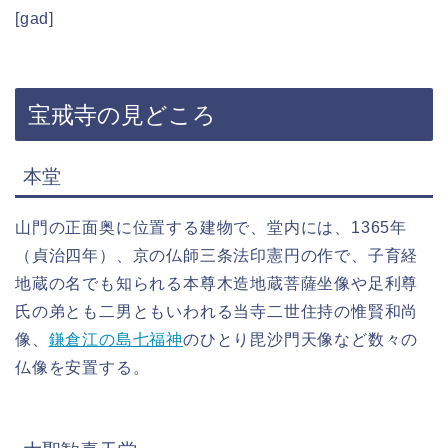
[gad]
宝戒寺の見どころ
本堂
山門の正面奥に位置する建物で、堂内には、1365年
（貞治四年）、京の仏師三条法印憲円の作で、子育経
地蔵の名でも知られる本尊木造地蔵菩薩坐像や足利尊
氏の弟とも二男ともいわれる当寺二世住持の惟賢和尚
像、
鎌倉江の島七福神
のひとり毘沙門天像など数々の
仏像を安置する。