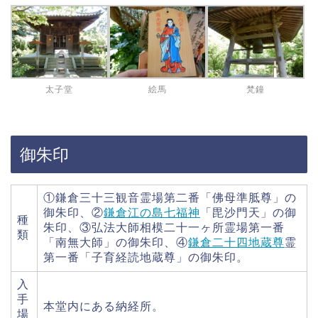
太子堂
絵馬
梵鐘
御朱印
①鎌倉三十三観音霊場第二番「佛母準胝尊」の
御朱印、②
鎌倉江の島七福神
「毘沙門天」の御
種
朱印、③弘法大師相模二十一ヶ所霊場第一番
類
「南無大師」の御朱印、④
鎌倉二十四地蔵尊
霊
第一番「子育経読地蔵尊」の御朱印。
入
手
本堂内にある納経所。
場