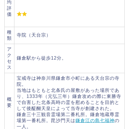
均
評
価
種
寺院（天台宗）
類
ア
ク
鎌倉駅から徒歩12分。
セ
ス
宝戒寺は神奈川県鎌倉市小町にある天台宗の寺
院。
当地はもともと北条氏の屋敷があった場所であ
り、1333年（元弘三年）鎌倉攻めの際に東勝寺
概
で自害した北条高時の霊を慰めることを目的と
要
して後醍醐天皇によって当寺が創建された。
鎌倉三十三観音霊場第二番札所。鎌倉地蔵尊霊
場第一番札所。毘沙門天は
鎌倉江の島七福神
の
一人。