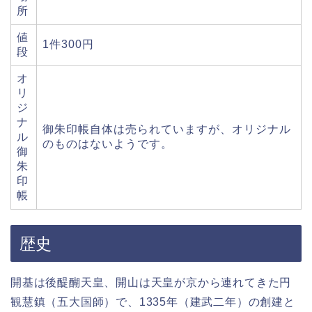
所
値
1件300円
段
オ
リ
ジ
ナ
御朱印帳自体は売られていますが、オリジナル
ル
のものはないようです。
御
朱
印
帳
歴史
開基は後醍醐天皇、開山は天皇が京から連れてきた円
観慧鎮（五大国師）で、1335年（建武二年）の創建と