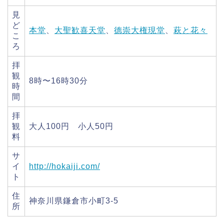
見
ど
本堂
、
大聖歓喜天堂
、
德崇大権現堂
、
萩と花々
こ
ろ
拝
観
8時〜16時30分
時
間
拝
観
大人100円 小人50円
料
サ
イ
http://hokaiji.com/
ト
住
神奈川県鎌倉市小町3-5
所