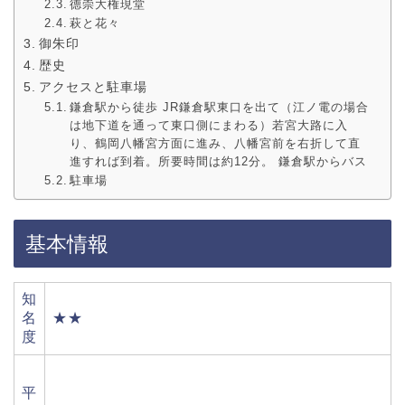
德崇大権現堂
萩と花々
御朱印
歴史
アクセスと駐車場
鎌倉駅から徒歩 JR鎌倉駅東口を出て（江ノ電の場合
は地下道を通って東口側にまわる）若宮大路に入
り、鶴岡八幡宮方面に進み、八幡宮前を右折して直
進すれば到着。所要時間は約12分。 鎌倉駅からバス
駐車場
基本情報
知
名
★★
度
平