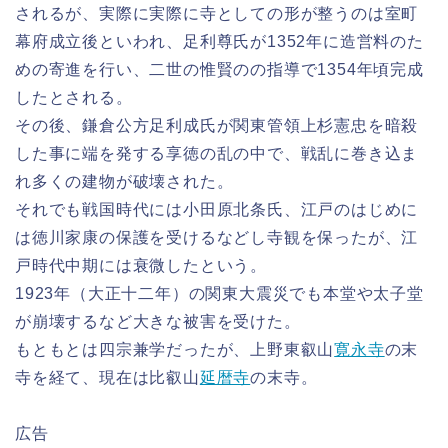
されるが、実際に実際に寺としての形が整うのは室町
幕府成立後といわれ、足利尊氏が1352年に造営料のた
めの寄進を行い、二世の惟賢のの指導で1354年頃完成
したとされる。
その後、鎌倉公方足利成氏が関東管領上杉憲忠を暗殺
した事に端を発する享徳の乱の中で、戦乱に巻き込ま
れ多くの建物が破壊された。
それでも戦国時代には小田原北条氏、江戸のはじめに
は徳川家康の保護を受けるなどし寺観を保ったが、江
戸時代中期には衰微したという。
1923年（大正十二年）の関東大震災でも本堂や太子堂
が崩壊するなど大きな被害を受けた。
もともとは四宗兼学だったが、上野東叡山
寛永寺
の末
寺を経て、現在は比叡山
延暦寺
の末寺。
広告