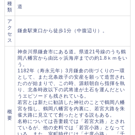
種
道
類
ア
ク
鎌倉駅東口から徒歩1分（中腹辺り）。
セ
ス
神奈川県鎌倉市にある道。県道21号線のうち鶴
岡八幡宮から由比ヶ浜海岸までの約1.8ｋｍをい
う。
1182年（寿永元年）3月鎌倉の街づくりの一環
として、また北条政子の安産を願って造営され
たのが始まりで、この時、源頼朝自ら指揮を執
り、北条時政以下の武将達が土石を運んだとい
うエピソードも残されている。
若宮とは新たに勧請した神社のことで鶴岡八幡
宮を指し、鶴岡八幡宮を内裏に、若宮大路を朱
概
雀大路に見立てて創ったとする説もある。
要
名称については吾妻鏡では「若宮大路」とされ
ているが、他の史料では「若宮小路」となって
いる。また、室町時代には「七度小路」、「千