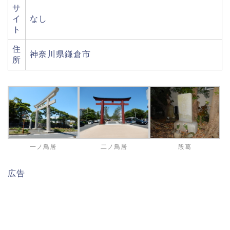
サ
イ
なし
ト
住
神奈川県鎌倉市
所
一ノ鳥居
二ノ鳥居
段葛
広告