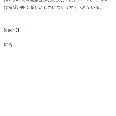
残りの鳥居も家綱寄進の石製のものだったが、こちら
は損壊が酷く新しいものにつくり変えられている。
[gad45]
広告