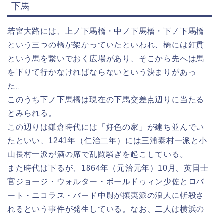
下馬
若宮大路には、上ノ下馬橋・中ノ下馬橋・下ノ下馬橋
という三つの橋が架かっていたといわれ、橋には釘貫
という馬を繋いでおく広場があり、そこから先へは馬
を下りて行かなければならないという決まりがあっ
た。
このうち下ノ下馬橋は現在の下馬交差点辺りに当たる
とみられる。
この辺りは鎌倉時代には「好色の家」が建ち並んでい
たといい、1241年（仁治二年）には三浦泰村一派と小
山長村一派が酒の席で乱闘騒ぎを起こしている。
また時代は下るが、1864年（元治元年）10月、英国士
官ジョージ・ウォルター・ボールドゥィン少佐とロバ
ート・ニコラス・バード中尉が攘夷派の浪人に斬殺さ
れるという事件が発生している。なお、二人は横浜の