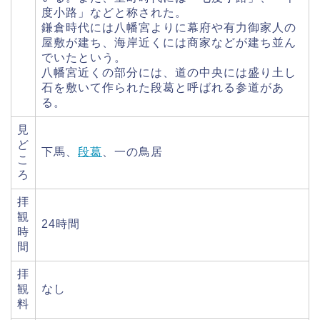
度小路」などと称された。
鎌倉時代には八幡宮よりに幕府や有力御家人の
屋敷が建ち、海岸近くには商家などが建ち並ん
でいたという。
八幡宮近くの部分には、道の中央には盛り土し
石を敷いて作られた段葛と呼ばれる参道があ
る。
見
ど
下馬、
段葛
、一の鳥居
こ
ろ
拝
観
24時間
時
間
拝
観
なし
料