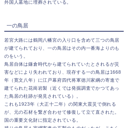
外国人墓地に埋葬されている。
一の鳥居
若宮大路には鶴岡八幡宮の入り口を含めて三つの鳥居
が建てられており、一の鳥居はその内一番海よりのも
のをいう。
鳥居自体は鎌倉時代から建てられていたとされるが災
害などにより失われており、現存する一の鳥居は1668
年（寛文八年）に江戸幕府四代将軍徳川家綱の寄進で
建てられた花崗岩製（近くでは発掘調査でかつてあっ
た鳥居の柱跡が発見されている）。
これも1923年（大正十二年）の関東大震災で倒れる
が、元の石材を繋ぎ合わせて修復して立て直された。
国の重要文化財に指定されている。