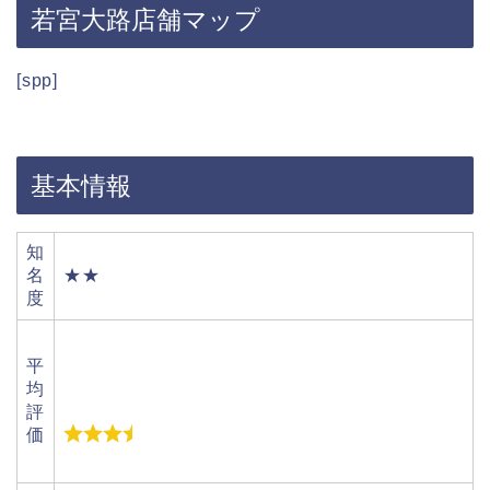
若宮大路店舗マップ
[spp]
基本情報
知
名
★★
度
平
均
評
価