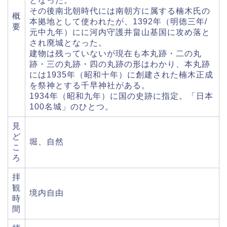
となった。
その後南北朝時代には南朝方に属する楠木氏の
概
本拠地として使われたが、1392年（明徳三年/
要
元中九年）にに河内守護井畠山基国に攻め落と
され廃城となった。
建物は残っていないが現在も本丸跡・二の丸
跡・三の丸跡・四の丸跡の形はわかり、本丸跡
には1935年（昭和十年）に創建された楠木正成
を祭神とする千早神社がある。
1934年（昭和九年）に国の史跡に指定。「日本
100名城」のひとつ。
見
ど
堀、自然
こ
ろ
拝
観
境内自由
時
間