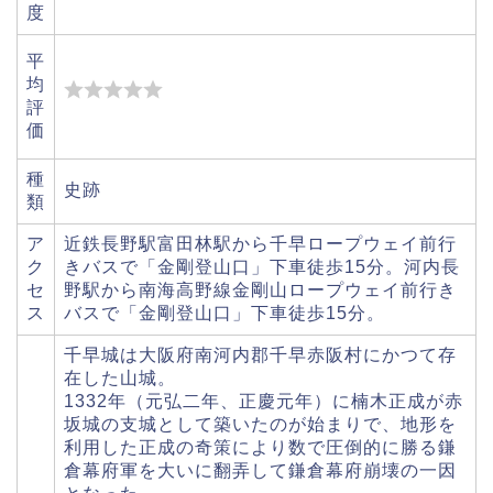
度
平
均
評
価
種
史跡
類
ア
近鉄長野駅富田林駅から千早ロープウェイ前行
ク
きバスで「金剛登山口」下車徒歩15分。河内長
セ
野駅から南海高野線金剛山ロープウェイ前行き
ス
バスで「金剛登山口」下車徒歩15分。
千早城は大阪府南河内郡千早赤阪村にかつて存
在した山城。
1332年（元弘二年、正慶元年）に楠木正成が赤
坂城の支城として築いたのが始まりで、地形を
利用した正成の奇策により数で圧倒的に勝る鎌
倉幕府軍を大いに翻弄して鎌倉幕府崩壊の一因