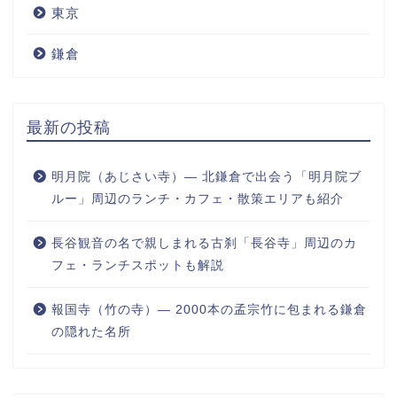
東京
鎌倉
最新の投稿
明月院（あじさい寺）― 北鎌倉で出会う「明月院ブ
ルー」周辺のランチ・カフェ・散策エリアも紹介
長谷観音の名で親しまれる古刹「長谷寺」周辺のカ
フェ・ランチスポットも解説
報国寺（竹の寺）― 2000本の孟宗竹に包まれる鎌倉
の隠れた名所