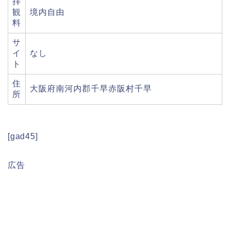
拝
観
境内自由
料
サ
イ
なし
ト
住
大阪府南河内郡千早赤阪村千早
所
[gad45]
広告