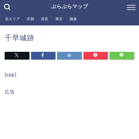
ぶらぶらマップ
全エリア
京都
奈良
東京
鎌倉
千早城跡
[spp]
広告