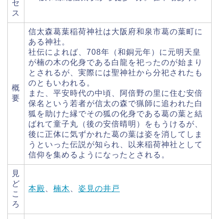
セ
ス
信太森葛葉稲荷神社は大阪府和泉市葛の葉町に
ある神社。
社伝によれば、708年（和銅元年）に元明天皇
が楠の木の化身である白龍を祀ったのが始まり
とされるが、実際には聖神社から分祀されたも
のともいわれる。
概
また、平安時代の中頃、阿倍野の里に住む安倍
要
保名という若者が信太の森で猟師に追われた白
狐を助けた縁でその狐の化身である葛の葉と結
ばれて童子丸（後の安倍晴明）をもうけるが、
後に正体に気ずかれた葛の葉は姿を消してしま
うといった伝説が知られ、以来稲荷神社として
信仰を集めるようになったとされる。
見
ど
本殿
、
楠木
、
姿見の井戸
こ
ろ