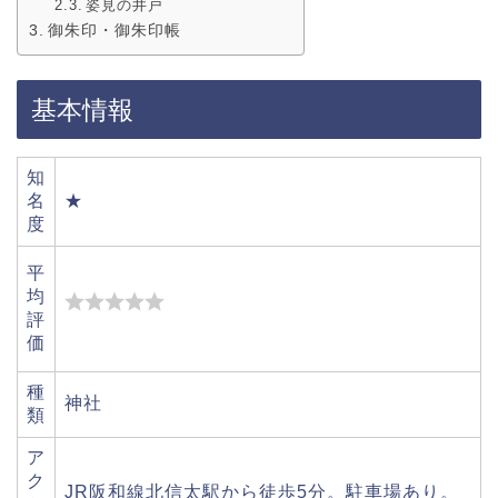
姿見の井戸
御朱印・御朱印帳
基本情報
知
名
★
度
平
均
評
価
種
神社
類
ア
ク
JR阪和線北信太駅から徒歩5分。駐車場あり。