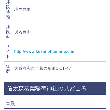
拝
観
境内自由
時
間
拝
観
境内自由
料
サ
イ
http://www.kuzunohainari.com/
ト
住
大阪府和泉市葛の葉町1-11-47
所
信太森葛葉稲荷神社の見どころ
本殿