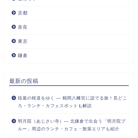
京都
奈良
東京
鎌倉
最新の投稿
段葛の桜道をゆく ― 鶴岡八幡宮に詣でる旅！見どこ
ろ・ランチ・カフェスポットも解説
明月院（あじさい寺）― 北鎌倉で出会う「明月院ブ
ルー」周辺のランチ・カフェ・散策エリアも紹介