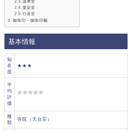
護摩堂
愛染堂
行基堂
御朱印・御朱印帳
基本情報
知
名
★★★
度
平
均
評
価
種
寺院（天台宗）
類