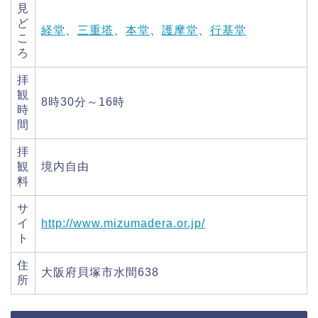
見
ど
経堂
、
三重塔
、
本堂
、
護摩堂
、
行基堂
こ
ろ
拝
観
8時30分～16時
時
間
拝
観
境内自由
料
サ
イ
http://www.mizumadera.or.jp/
ト
住
大阪府貝塚市水間638
所