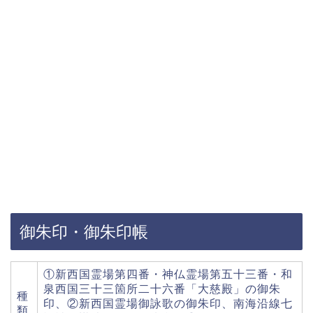
御朱印・御朱印帳
①新西国霊場第四番・神仏霊場第五十三番・和
泉西国三十三箇所二十六番「大慈殿」の御朱
種
印、②新西国霊場御詠歌の御朱印、南海沿線七
類