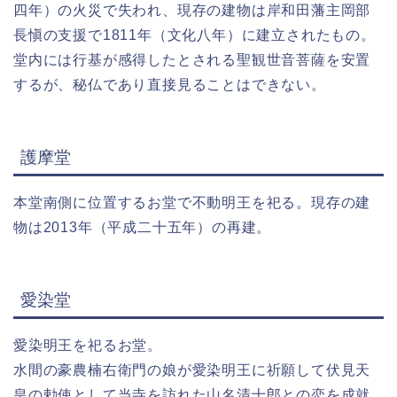
四年）の火災で失われ、現存の建物は岸和田藩主岡部
長愼の支援で1811年（文化八年）に建立されたもの。
堂内には行基が感得したとされる聖観世音菩薩を安置
するが、秘仏であり直接見ることはできない。
護摩堂
本堂南側に位置するお堂で不動明王を祀る。現存の建
物は2013年（平成二十五年）の再建。
愛染堂
愛染明王を祀るお堂。
水間の豪農楠右衛門の娘が愛染明王に祈願して伏見天
皇の勅使として当寺を訪れた山名清十郎との恋を成就