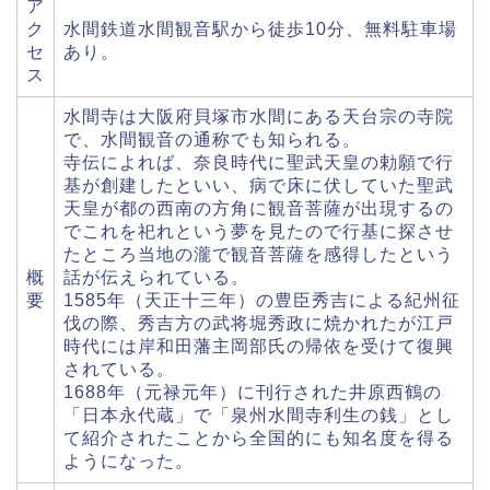
ア
ク
水間鉄道水間観音駅から徒歩10分、無料駐車場
セ
あり。
ス
水間寺は大阪府貝塚市水間にある天台宗の寺院
で、水間観音の通称でも知られる。
寺伝によれば、奈良時代に聖武天皇の勅願で行
基が創建したといい、病で床に伏していた聖武
天皇が都の西南の方角に観音菩薩が出現するの
でこれを祀れという夢を見たので行基に探させ
たところ当地の瀧で観音菩薩を感得したという
概
話が伝えられている。
要
1585年（天正十三年）の豊臣秀吉による紀州征
伐の際、秀吉方の武将堀秀政に焼かれたが江戸
時代には岸和田藩主岡部氏の帰依を受けて復興
されている。
1688年（元禄元年）に刊行された井原西鶴の
「日本永代蔵」で「泉州水間寺利生の銭」とし
て紹介されたことから全国的にも知名度を得る
ようになった。