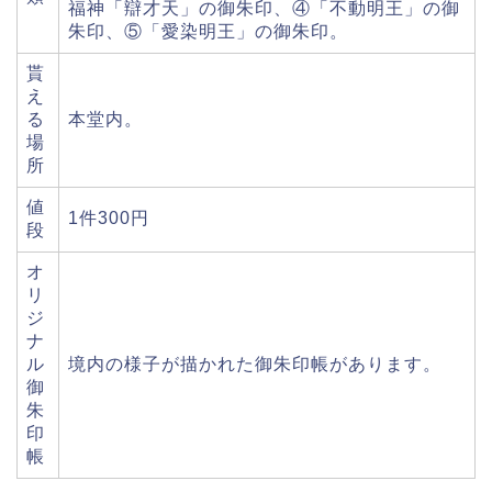
福神「辯才天」の御朱印、④「不動明王」の御
朱印、⑤「愛染明王」の御朱印。
貰
え
る
本堂内。
場
所
値
1件300円
段
オ
リ
ジ
ナ
ル
境内の様子が描かれた御朱印帳があります。
御
朱
印
帳