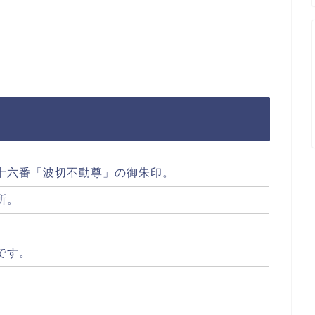
十六番「波切不動尊」の御朱印。
所。
です。