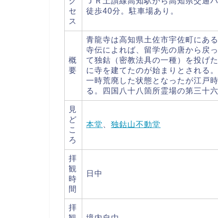
ク
ＪＲ土讃線高知駅から高知県交通
セ
徒歩40分。駐車場あり。
ス
青龍寺は高知県土佐市宇佐町にあ
寺伝によれば、留学先の唐から戻
概
て独鈷（密教法具の一種）を投げ
要
に寺を建てたのが始まりとされる
一時荒廃した状態となったが江戸
る。四国八十八箇所霊場の第三十
見
ど
本堂
、
独鈷山不動堂
こ
ろ
拝
観
日中
時
間
拝
観
境内自由