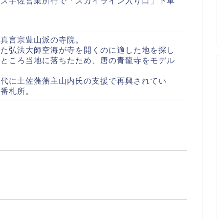
バス宇佐営業所行で「スカイライン入り口」下車
る真言宗豊山派の寺院。
った弘法大師空海が寺を開くのに適した地を探し
たところ当地に落ちたため、唐の青龍寺をモデル
。
時代に土佐藩藩主山内氏の支援で再興されてい
六番札所。