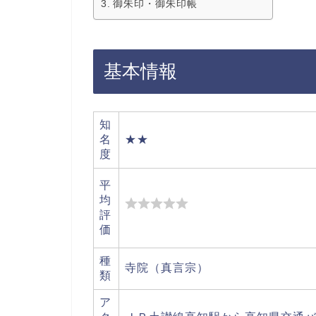
御朱印・御朱印帳
基本情報
知
名
★★
度
平
均
評
価
種
寺院（真言宗）
類
ア