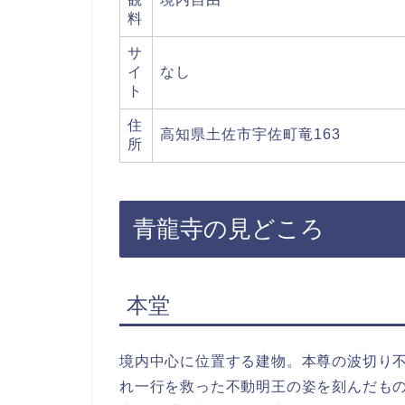
料
サ
イ
なし
ト
住
高知県土佐市宇佐町竜163
所
青龍寺の見どころ
本堂
境内中心に位置する建物。本尊の波切り
れ一行を救った不動明王の姿を刻んだも