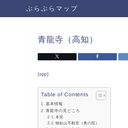
ぶらぶらマップ
青龍寺（高知）
[spp]
Table of Contents
基本情報
青龍寺の見どころ
本堂
独鈷山不動堂（奥の院）