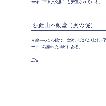
坐像（重要文化財）も安置されている。
独鈷山不動堂（奥の院）
青龍寺の奥の院で、空海が投げた独鈷が墜
ートル程離れた場所にある。
広告