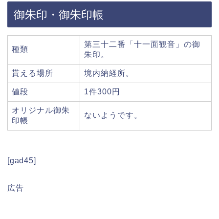
御朱印・御朱印帳
第三十二番「十一面観音」の御
種類
朱印。
貰える場所
境内納経所。
値段
1件300円
オリジナル御朱
ないようです。
印帳
[gad45]
広告