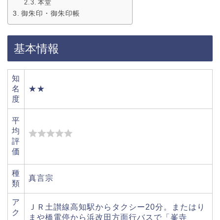
本堂
御朱印・御朱印帳
基本情報
知
名
★★
度
平
均
評
価
種
真言宗
類
ア
ＪＲ土讃線高知駅からタクシー20分。またはり
ク
まや橋電停から浜改田方面行バスで「峯寺