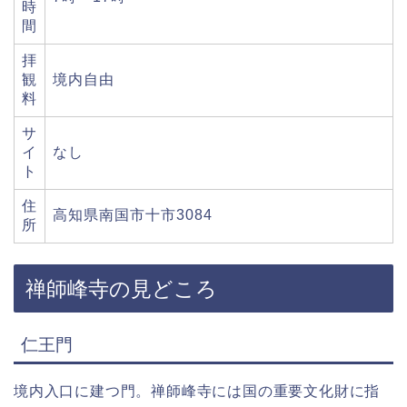
時
間
拝
観
境内自由
料
サ
イ
なし
ト
住
高知県南国市十市3084
所
禅師峰寺の見どころ
仁王門
境内入口に建つ門。禅師峰寺には国の重要文化財に指