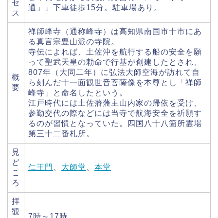
セ
通」」下車徒歩15分。駐車場あり。
ス
禅師峰寺（通称峰寺）は高知県南国市十市にあ
る真言宗豊山派の寺院。
寺伝によれば、土佐沖を航行する船の安全を願
って聖武天皇の勅命で行基が創建したとされ、
807年（大同二年）に弘法大師空海が訪れて自
概
ら刻んだ十一面観世音菩薩像を本尊とし「禅師
要
峰寺」と命名したという。
江戸時代には土佐藩藩主山内家の帰依を受け、
参勤交代の際などには当寺で航海安全を祈願す
るのが習慣となっていた。四国八十八箇所霊場
第三十二番札所。
見
ど
仁王門
、
大師堂
、
本堂
こ
ろ
拝
観
7時～17時