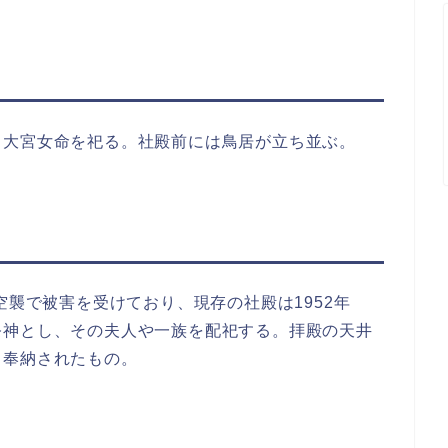
・大宮女命を祀る。社殿前には鳥居が立ち並ぶ。
空襲で被害を受けており、現存の社殿は1952年
祭神とし、その夫人や一族を配祀する。拝殿の天井
ら奉納されたもの。