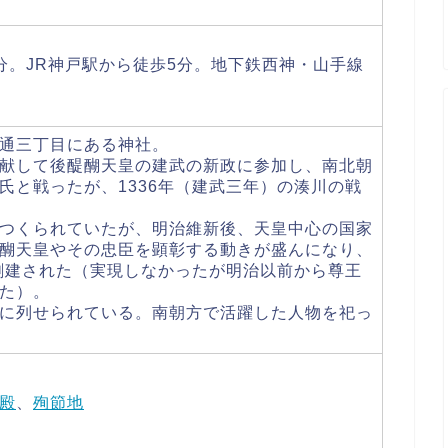
分。JR神戸駅から徒歩5分。地下鉄西神・山手線
。
通三丁目にある神社。
献して後醍醐天皇の建武の新政に参加し、南北朝
氏と戦ったが、1336年（建武三年）の湊川の戦
つくられていたが、明治維新後、天皇中心の国家
醐天皇やその忠臣を顕彰する動きが盛んになり、
が創建された（実現しなかったが明治以前から尊王
た）。
に列せられている。南朝方で活躍した人物を祀っ
殿
、
殉節地