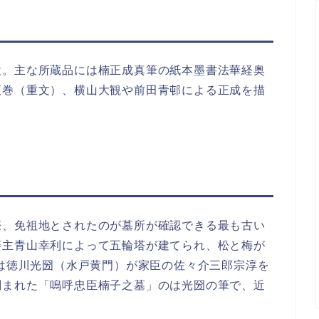
設。主な所蔵品には楠正成真筆の紙本墨書法華経奥
腹巻（重文）、横山大観や前田青邨による正成を描
際、免祖地とされたのが墓所が確認できる最も古い
藩主青山幸利によって五輪塔が建てられ、松と梅が
には徳川光圀（水戸黄門）が家臣の佐々介三郎宗淳を
刻まれた「嗚呼忠臣楠子之墓」のは光圀の筆で、近