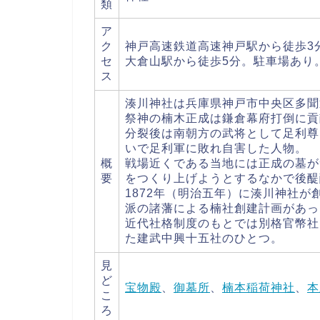
類
ア
ク
神戸高速鉄道高速神戸駅から徒歩3
セ
大倉山駅から徒歩5分。駐車場あり
ス
湊川神社は兵庫県神戸市中央区多聞
祭神の楠木正成は鎌倉幕府打倒に貢
分裂後は南朝方の武将として足利尊
いで足利軍に敗れ自害した人物。
概
戦場近くである当地には正成の墓が
要
をつくり上げようとするなかで後醍
1872年（明治五年）に湊川神社
派の諸藩による楠社創建計画があっ
近代社格制度のもとでは別格官幣社
た建武中興十五社のひとつ。
見
ど
宝物殿
、
御墓所
、
楠本稲荷神社
、
本
こ
ろ