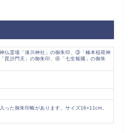
神仏霊場「湊川神社」の御朱印、③「楠本稲荷神
「毘沙門天」の御朱印、④「七生報國」の御朱
った御朱印帳があります。サイズ16×11cm、