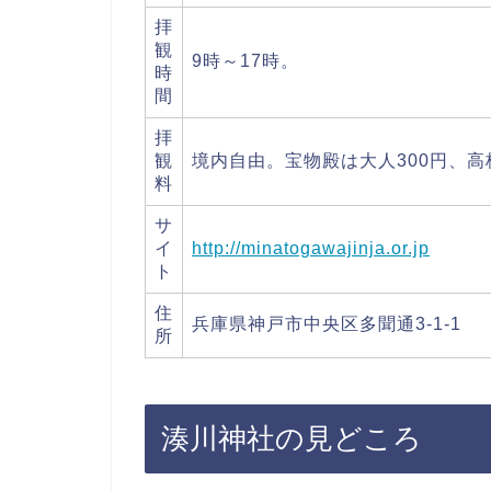
拝
観
9時～17時。
時
間
拝
観
境内自由。宝物殿は大人300円、高
料
サ
イ
http://minatogawajinja.or.jp
ト
住
兵庫県神戸市中央区多聞通3-1-1
所
湊川神社の見どころ