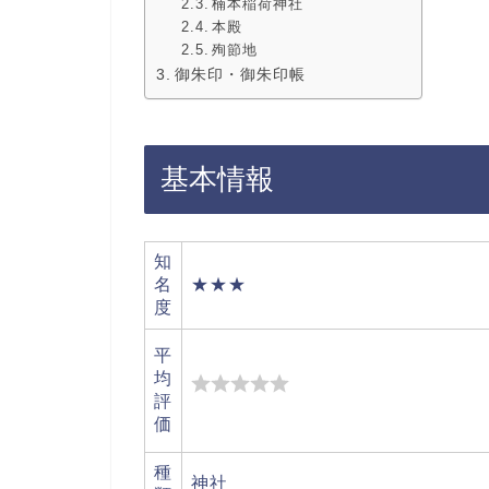
楠本稲荷神社
本殿
殉節地
御朱印・御朱印帳
基本情報
知
名
★★★
度
平
均
評
価
種
神社