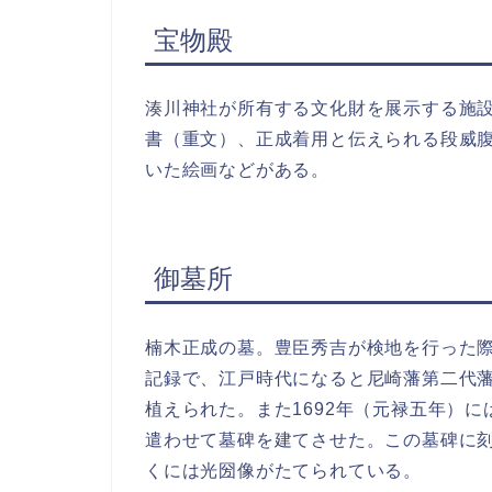
宝物殿
湊川神社が所有する文化財を展示する施
書（重文）、正成着用と伝えられる段威
いた絵画などがある。
御墓所
楠木正成の墓。豊臣秀吉が検地を行った
記録で、江戸時代になると尼崎藩第二代
植えられた。また1692年（元禄五年）
遣わせて墓碑を建てさせた。この墓碑に
くには光圀像がたてられている。