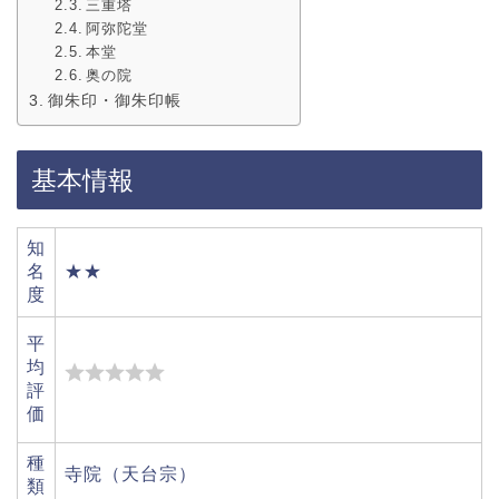
三重塔
阿弥陀堂
本堂
奥の院
御朱印・御朱印帳
基本情報
知
名
★★
度
平
均
評
価
種
寺院（天台宗）
類