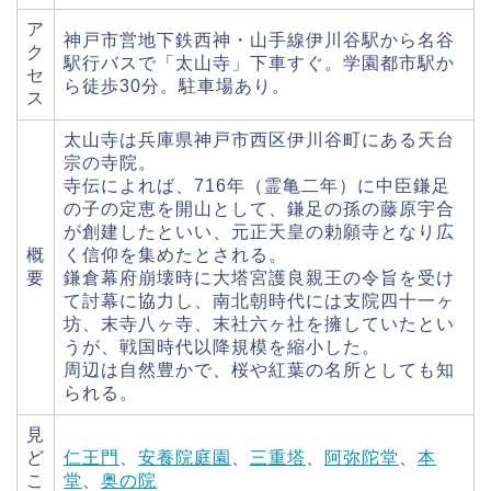
ア
神戸市営地下鉄西神・山手線伊川谷駅から名谷
ク
駅行バスで「太山寺」下車すぐ。学園都市駅か
セ
ら徒歩30分。駐車場あり。
ス
太山寺は兵庫県神戸市西区伊川谷町にある天台
宗の寺院。
寺伝によれば、716年（霊亀二年）に中臣鎌足
の子の定恵を開山として、鎌足の孫の藤原宇合
が創建したといい、元正天皇の勅願寺となり広
概
く信仰を集めたとされる。
要
鎌倉幕府崩壊時に大塔宮護良親王の令旨を受け
て討幕に協力し、南北朝時代には支院四十一ヶ
坊、末寺八ヶ寺、末社六ヶ社を擁していたとい
うが、戦国時代以降規模を縮小した。
周辺は自然豊かで、桜や紅葉の名所としても知
られる。
見
ど
仁王門
、
安養院庭園
、
三重塔
、
阿弥陀堂
、
本
こ
堂
、
奥の院