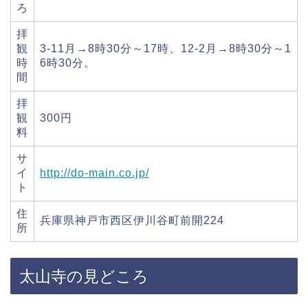
ろ
拝
観
3-11月→8時30分～17時、12-2月→8時30分～1
時
6時30分。
間
拝
観
300円
料
サ
イ
http://do-main.co.jp/
ト
住
兵庫県神戸市西区伊川谷町前開224
所
太山寺の見どころ