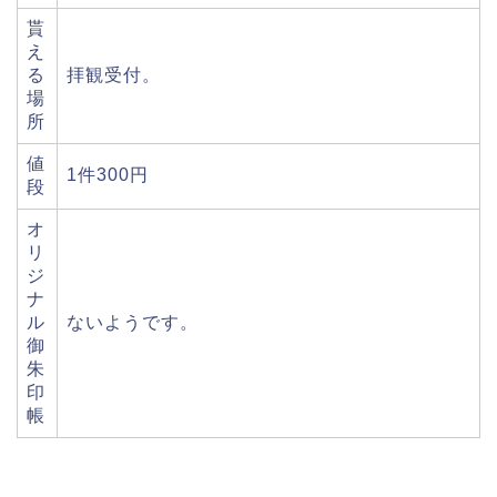
貰
え
る
拝観受付。
場
所
値
1件300円
段
オ
リ
ジ
ナ
ル
ないようです。
御
朱
印
帳