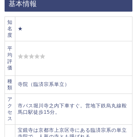
基本情報
知
名
★
度
平
均
評
価
種
寺院（臨済宗系単立）
類
ア
ク
市バス堀川寺之内下車すぐ。営地下鉄烏丸線鞍
セ
馬口駅徒歩15分。
ス
宝鏡寺は京都市上京区寺にある臨済宗系の単立
寺院で、人形の寺とも呼ばれる。