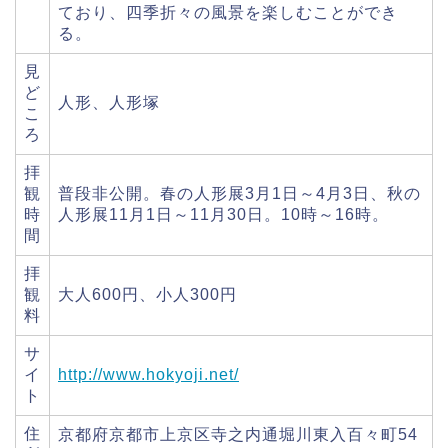
ており、四季折々の風景を楽しむことができ
る。
見
ど
人形、人形塚
こ
ろ
拝
観
普段非公開。春の人形展3月1日～4月3日、秋の
時
人形展11月1日～11月30日。10時～16時。
間
拝
観
大人600円、小人300円
料
サ
イ
http://www.hokyoji.net/
ト
住
京都府京都市上京区寺之内通堀川東入百々町54