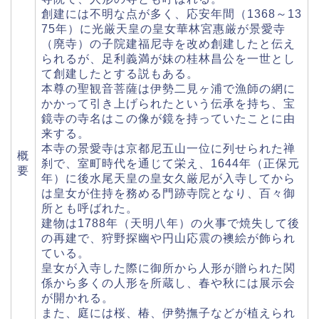
創建には不明な点が多く、応安年間（1368～13
75年）に光厳天皇の皇女華林宮惠厳が景愛寺
（廃寺）の子院建福尼寺を改め創建したと伝え
られるが、足利義満が妹の桂林昌公を一世とし
て創建したとする説もある。
本尊の聖観音菩薩は伊勢二見ヶ浦で漁師の網に
かかって引き上げられたという伝承を持ち、宝
鏡寺の寺名はこの像が鏡を持っていたことに由
来する。
本寺の景愛寺は京都尼五山一位に列せられた禅
概
刹で、室町時代を通じて栄え、1644年（正保元
要
年）に後水尾天皇の皇女久厳尼が入寺してから
は皇女が住持を務める門跡寺院となり、百々御
所とも呼ばれた。
建物は1788年（天明八年）の火事で焼失して後
の再建で、狩野探幽や円山応震の襖絵が飾られ
ている。
皇女が入寺した際に御所から人形が贈られた関
係から多くの人形を所蔵し、春や秋には展示会
が開かれる。
また、庭には桜、椿、伊勢撫子などが植えられ