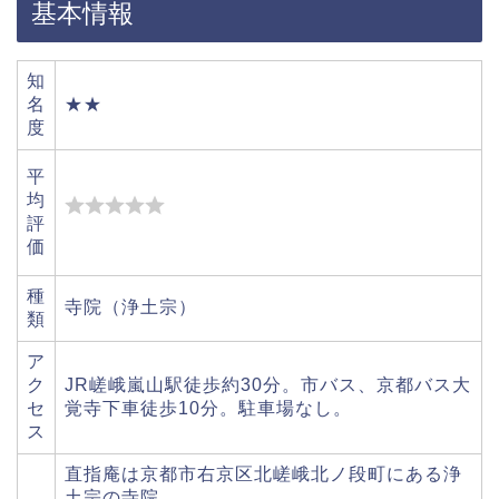
基本情報
知
名
★★
度
平
均
評
価
種
寺院（浄土宗）
類
ア
ク
JR嵯峨嵐山駅徒歩約30分。市バス、京都バス大
セ
覚寺下車徒歩10分。駐車場なし。
ス
直指庵は京都市右京区北嵯峨北ノ段町にある浄
土宗の寺院。