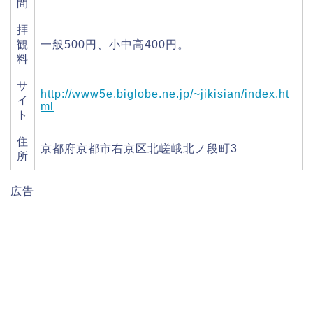
間
拝
観
一般500円、小中高400円。
料
サ
http://www5e.biglobe.ne.jp/~jikisian/index.ht
イ
ml
ト
住
京都府京都市右京区北嵯峨北ノ段町3
所
広告