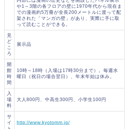
内部には漫画の歴史などを開設したパネル展示
や1～3階の各フロアの壁に1970年代から現在ま
での漫画約5万冊が全長200メートルに渡って配
架された「マンガの壁」があり、実際に手に取
って読むことができる。
見
ど
展示品
こ
ろ
開
館
10時～18時（入場は17時30分まで）。毎週水
時
曜日（祝日の場合翌日）、年末年始は休み。
間
入
場
大人800円、中高生300円、小学生100円
料
サ
イ
http://www.kyotomm.jp/
ト