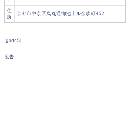
住
京都市中京区烏丸通御池上ル金吹町452
所
[gad45]
広告