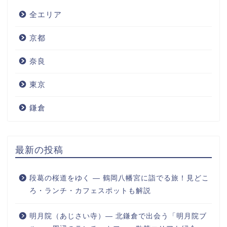
全エリア
京都
奈良
東京
鎌倉
最新の投稿
段葛の桜道をゆく ― 鶴岡八幡宮に詣でる旅！見どこ
ろ・ランチ・カフェスポットも解説
明月院（あじさい寺）― 北鎌倉で出会う「明月院ブ