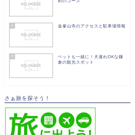
めのコース
4
金峯山寺のアクセスと駐車場情報
5
ペットも一緒に！犬連れOKな鎌
倉の観光スポット
さぁ旅を探そう！