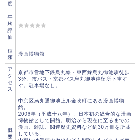
度
平
均
評
価
種
漫画博物館
類
ア
京都市営地下鉄烏丸線・東西線烏丸御池駅徒歩
ク
3分。市バス・京都バス烏丸御池停留所下車す
セ
ぐ。駐車場なし。
ス
中京区烏丸通御池上ル金吹町にある漫画博物
館。
2006年（平成十八年）、日本初の総合的な漫画
博物館として開館。明治から現在に至るまでの
漫画、雑誌、関連歴史資料など約30万冊を所蔵
概
している。
要