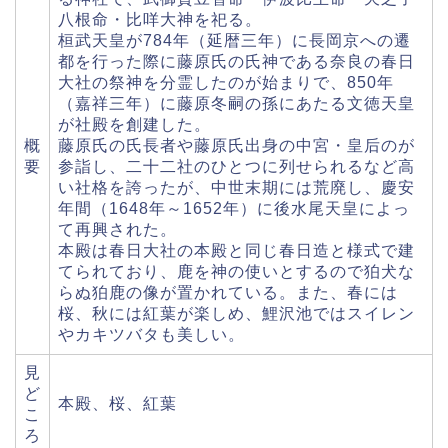
八根命・比咩大神を祀る。
桓武天皇が784年（延暦三年）に長岡京への遷
都を行った際に藤原氏の氏神である奈良の春日
大社の祭神を分霊したのが始まりで、850年
（嘉祥三年）に藤原冬嗣の孫にあたる文徳天皇
が社殿を創建した。
概
藤原氏の氏長者や藤原氏出身の中宮・皇后のが
要
参詣し、二十二社のひとつに列せられるなど高
い社格を誇ったが、中世末期には荒廃し、慶安
年間（1648年～1652年）に後水尾天皇によっ
て再興された。
本殿は春日大社の本殿と同じ春日造と様式で建
てられており、鹿を神の使いとするので狛犬な
らぬ狛鹿の像が置かれている。また、春には
桜、秋には紅葉が楽しめ、鯉沢池ではスイレン
やカキツバタも美しい。
見
ど
本殿、桜、紅葉
こ
ろ