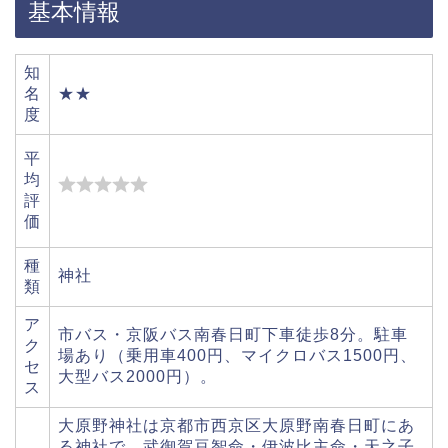
基本情報
知
名
★★
度
平
均
評
価
種
神社
類
ア
市バス・京阪バス南春日町下車徒歩8分。駐車
ク
場あり（乗用車400円、マイクロバス1500円、
セ
大型バス2000円）。
ス
大原野神社は京都市西京区大原野南春日町にあ
る神社で、武御賀豆智命・伊波比主命・天之子