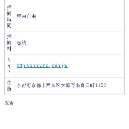
拝
観
境内自由
時
間
拝
観
志納
料
サ
イ
http://oharano-jinja.jp/
ト
住
京都府京都市西京区大原野南春日町1152
所
広告