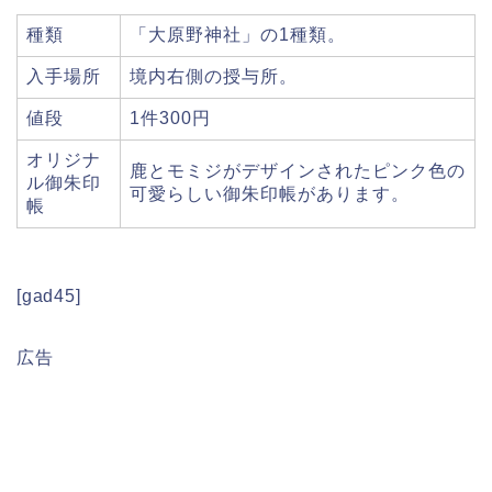
種類
「大原野神社」の1種類。
入手場所
境内右側の授与所。
値段
1件300円
オリジナ
鹿とモミジがデザインされたピンク色の
ル御朱印
可愛らしい御朱印帳があります。
帳
[gad45]
広告