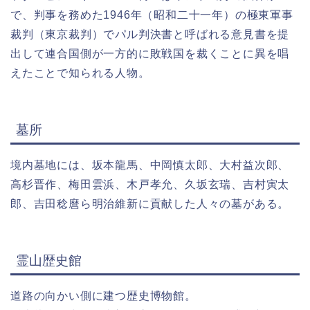
で、判事を務めた1946年（昭和二十一年）の極東軍事
裁判（東京裁判）でパル判決書と呼ばれる意見書を提
出して連合国側が一方的に敗戦国を裁くことに異を唱
えたことで知られる人物。
墓所
境内墓地には、坂本龍馬、中岡慎太郎、大村益次郎、
高杉晋作、梅田雲浜、木戸孝允、久坂玄瑞、吉村寅太
郎、吉田稔麿ら明治維新に貢献した人々の墓がある。
霊山歴史館
道路の向かい側に建つ歴史博物館。