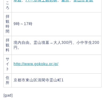
本殿
、
パール博士顕彰碑
、
墓所
、
霊山歴史館
こ
ろ
拝
観
9時～17時
時
間
拝
境内自由。霊山墳墓→大人300円、小中学生200
観
円。
料
サ
イ
http://www.gokoku.or.jp/
ト
住
京都市東山区清閑寺霊山町1
所
[gad]