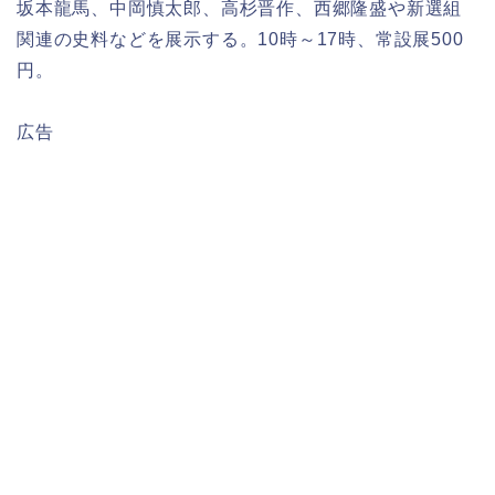
坂本龍馬、中岡慎太郎、高杉晋作、西郷隆盛や新選組
関連の史料などを展示する。10時～17時、常設展500
円。
広告