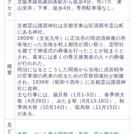
ク
京阪本線祇園四条駅から徒歩4分。市バス「東
セ
山安井」下車、徒歩4分。専用駐車場なし。
ス
京都霊山護国神社は京都市東山区清閑寺霊山町
にある神社。
1809年（文化九年）に正法寺の塔頭清林庵の所
有地だった当地を村上都愷が買い取り、霊明社
を建てて神道式の葬儀を行ったことが始まりと
され、幕末には多くの尊王攘夷派の人々の葬儀
が行われた。
概
明治になるとこうした関係から当地に戊辰戦争
要
の官軍側の死者の祀るための官祭招魂社が創建
され、1939年（昭和十四年）に京都霊山護国神
社に改称。
主な行事には、歳旦祭（1月1-3日）、春季例大
祭（4月28日）、みたま祭（8月13-16日）、秋
季例大祭（10月14日）、龍馬祭（11月15日）
がある。
見
ど