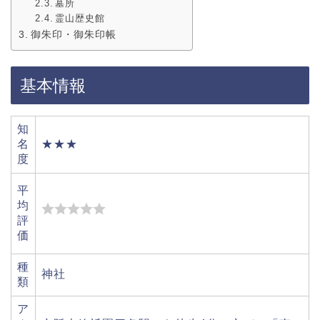
墓所
霊山歴史館
御朱印・御朱印帳
基本情報
知
名
★★★
度
平
均
評
価
種
神社
類
ア