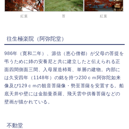
紅葉
苔
紅葉
往生極楽院（阿弥陀堂）
986年（寛和二年）、源信（恵心僧都）が父母の菩提を
弔うために姉の安養尼と共に建立したと伝えられる正
面四間側面三間、入母屋造杮葺、単層の建物。内部に
は久安四年（1148年）の銘を持つ230ｃｍ阿弥陀如来
像及び129ｃｍの観音菩薩像・勢至菩薩を安置する。船
底天井や壁には金胎曼荼羅、飛天雲中供養菩薩などの
壁画が描かれている。
不動堂