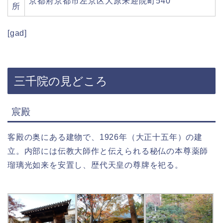
京都府京都市左京区大原来迎院町540
所
[gad]
三千院の見どころ
宸殿
客殿の奥にある建物で、1926年（大正十五年）の建
立。内部には伝教大師作と伝えられる秘仏の本尊薬師
瑠璃光如来を安置し、歴代天皇の尊牌を祀る。