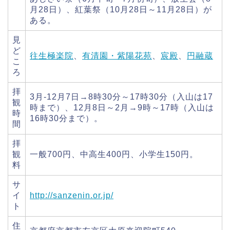
月28日）、紅葉祭（10月28日～11月28日）が
ある。
見
ど
往生極楽院
、
有清園・紫陽花苑
、
宸殿
、
円融蔵
こ
ろ
拝
3月-12月7日→8時30分～17時30分（入山は17
観
時まで）、12月8日～2月→9時～17時（入山は
時
16時30分まで）。
間
拝
観
一般700円、中高生400円、小学生150円。
料
サ
イ
http://sanzenin.or.jp/
ト
住