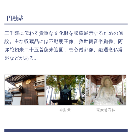
円融蔵
三千院に伝わる貴重な文化財を収蔵展示するための施
設。主な収蔵品には不動明王像、救世観音半跏像、阿
弥陀如来二十五菩薩来迎図、恵心僧都像、融通念仏縁
起などがある。
弁財天
売炭翁石仏