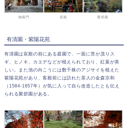
御殿門
宸殿
聚碧園
有清園・紫陽花苑
有清園は宸殿の前にある庭園で、一面に苔が茂りス
ギ、ヒノキ、カエデなどが植えられており、紅葉が美
しい。また池の向こうには数千株のアジサイを植えた
紫陽花苑があり、客殿前には訪れた茶人の金森宗和
（1584-1657年）が気に入って自ら改造したとも伝え
られる聚碧園がある。