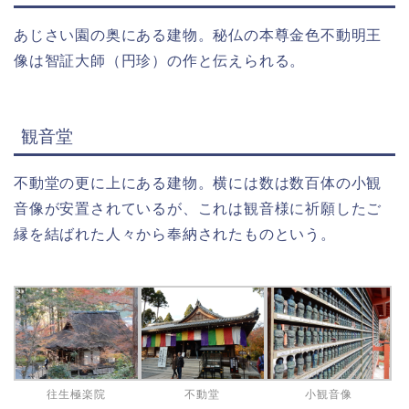
あじさい園の奥にある建物。秘仏の本尊金色不動明王
像は智証大師（円珍）の作と伝えられる。
観音堂
不動堂の更に上にある建物。横には数は数百体の小観
音像が安置されているが、これは観音様に祈願したご
縁を結ばれた人々から奉納されたものという。
往生極楽院
不動堂
小観音像