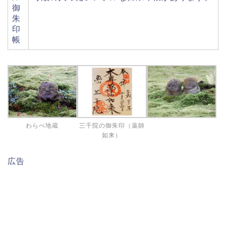
御
朱
印
帳
わらべ地蔵
三千院の御朱印（薬師
如来）
広告