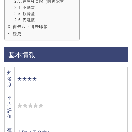
往生極楽院（阿弥陀堂）
不動堂
観音堂
円融蔵
御朱印・御朱印帳
歴史
基本情報
知
名
★★★★
度
平
均
評
価
種