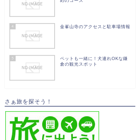
めのコース
4
金峯山寺のアクセスと駐車場情報
5
ペットも一緒に！犬連れOKな鎌
倉の観光スポット
さぁ旅を探そう！