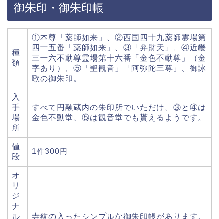
御朱印・御朱印帳
①本尊「薬師如来」、②西国四十九薬師霊場第
四十五番「薬師如来」、③「弁財天」、④近畿
種
三十六不動尊霊場第十六番「金色不動尊」（金
類
字あり）、⑤「聖観音」「阿弥陀三尊」、御詠
歌の御朱印。
入
手
すべて円融蔵内の朱印所でいただけ、③と④は
場
金色不動堂、⑤は観音堂でも貰えるようです。
所
値
1件300円
段
オ
リ
ジ
ナ
ル
寺紋の入ったシンプルな御朱印帳があります。