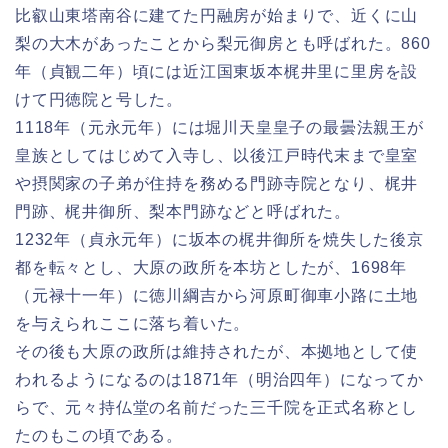
比叡山東塔南谷に建てた円融房が始まりで、近くに山
梨の大木があったことから梨元御房とも呼ばれた。860
年（貞観二年）頃には近江国東坂本梶井里に里房を設
けて円徳院と号した。
1118年（元永元年）には堀川天皇皇子の最曇法親王が
皇族としてはじめて入寺し、以後江戸時代末まで皇室
や摂関家の子弟が住持を務める門跡寺院となり、梶井
門跡、梶井御所、梨本門跡などと呼ばれた。
1232年（貞永元年）に坂本の梶井御所を焼失した後京
都を転々とし、大原の政所を本坊としたが、1698年
（元禄十一年）に徳川綱吉から河原町御車小路に土地
を与えられここに落ち着いた。
その後も大原の政所は維持されたが、本拠地として使
われるようになるのは1871年（明治四年）になってか
らで、元々持仏堂の名前だった三千院を正式名称とし
たのもこの頃である。