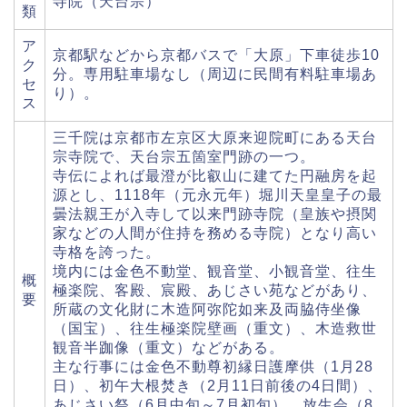
寺院（天台宗）
類
ア
京都駅などから京都バスで「大原」下車徒歩10
ク
分。専用駐車場なし（周辺に民間有料駐車場あ
セ
り）。
ス
三千院は京都市左京区大原来迎院町にある天台
宗寺院で、天台宗五箇室門跡の一つ。
寺伝によれば最澄が比叡山に建てた円融房を起
源とし、1118年（元永元年）堀川天皇皇子の最
曇法親王が入寺して以来門跡寺院（皇族や摂関
家などの人間が住持を務める寺院）となり高い
寺格を誇った。
境内には金色不動堂、観音堂、小観音堂、往生
概
極楽院、客殿、宸殿、あじさい苑などがあり、
要
所蔵の文化財に木造阿弥陀如来及両脇侍坐像
（国宝）、往生極楽院壁画（重文）、木造救世
観音半跏像（重文）などがある。
主な行事には金色不動尊初縁日護摩供（1月28
日）、初午大根焚き（2月11日前後の4日間）、
あじさい祭（6月中旬～7月初旬）、放生会（8