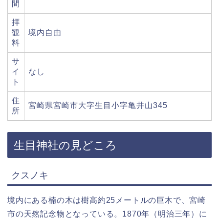
間
拝
観
境内自由
料
サ
イ
なし
ト
住
宮崎県宮崎市大字生目小字亀井山345
所
生目神社の見どころ
クスノキ
境内にある楠の木は樹高約25メートルの巨木で、宮崎
市の天然記念物となっている。1870年（明治三年）に