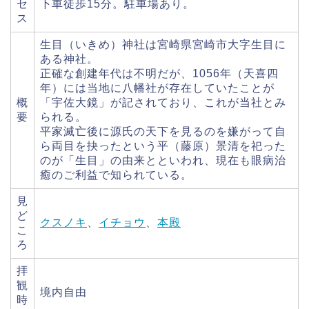
セ
下車徒歩15分。駐車場あり。
ス
生目（いきめ）神社は宮崎県宮崎市大字生目に
ある神社。
正確な創建年代は不明だが、1056年（天喜四
年）には当地に八幡社が存在していたことが
概
「宇佐大鏡」が記されており、これが当社とみ
要
られる。
平家滅亡後に源氏の天下を見るのを嫌がって自
ら両目を抉ったという平（藤原）景清を祀った
のが「生目」の由来とといわれ、現在も眼病治
癒のご利益で知られている。
見
ど
クスノキ
、
イチョウ
、
本殿
こ
ろ
拝
観
境内自由
時