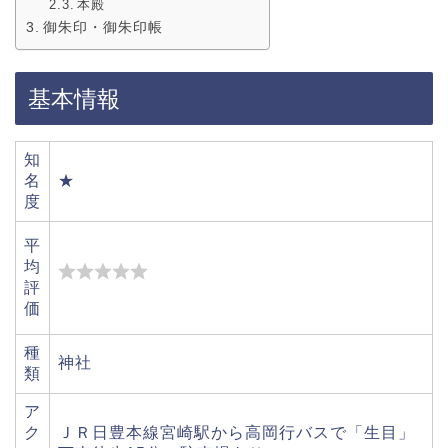
本殿
御朱印・御朱印帳
基本情報
知
名
★
度
平
均
評
価
種
神社
類
ア
ク
ＪＲ日豊本線宮崎駅から高岡行バスで「生目」