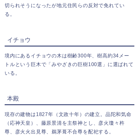
切られそうになったが地元住民らの反対で免れてい
る。
イチョウ
境内にあるイチョウの木は樹齢300年、樹高約34メー
トルという巨木で「みやざきの巨樹100選」に選ばれて
いる。
本殿
現存の建物は1827年（文政十年）の建立。品陀和気命
（応神天皇）、藤原景清を主祭神とし、彦火瓊々杵
尊、彦火火出見尊、鵜茅葺不合尊を配祀する。