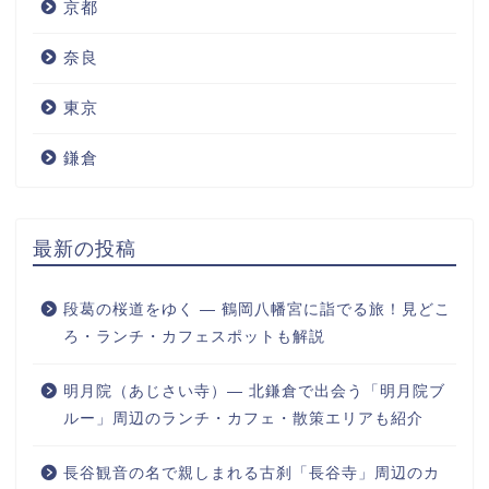
京都
奈良
東京
鎌倉
最新の投稿
段葛の桜道をゆく ― 鶴岡八幡宮に詣でる旅！見どこ
ろ・ランチ・カフェスポットも解説
明月院（あじさい寺）― 北鎌倉で出会う「明月院ブ
ルー」周辺のランチ・カフェ・散策エリアも紹介
長谷観音の名で親しまれる古刹「長谷寺」周辺のカ