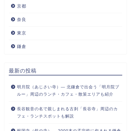
京都
奈良
東京
鎌倉
最新の投稿
明月院（あじさい寺）― 北鎌倉で出会う「明月院ブ
ルー」周辺のランチ・カフェ・散策エリアも紹介
長谷観音の名で親しまれる古刹「長谷寺」周辺のカ
フェ・ランチスポットも解説
報国寺（竹の寺）― 2000本の孟宗竹に包まれる鎌倉