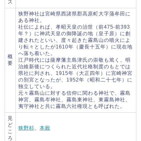
ス
狭野神社は宮崎県西諸県郡高原町大字蒲牟田に
ある神社。
社伝によれば、孝昭天皇の治世（前475-前393
年？）に神武天皇の御降誕の地（皇子原）に創
建されたといい、度々起きた霧島山の噴火によ
り転々としたが1610年（慶長十五年）に現在地
へ落ち着いた。
概
江戸時代には薩摩藩主島津氏の崇敬も篤く、明
要
治維新後につくられた近代社格制度のもとでは
県社に列され、1915年（大正四年）に宮崎神宮
の別宮となったが、1952年（昭和二十七年）に
独立している。
元々霧島山に対する信仰に関わる神社で、霧島
神宮、霧島岑神社、霧島東神社、東霧島神社、
夷守神社と共に霧島六社権現とも呼ばれた。
見
ど
狭野杉
、
本殿
こ
ろ