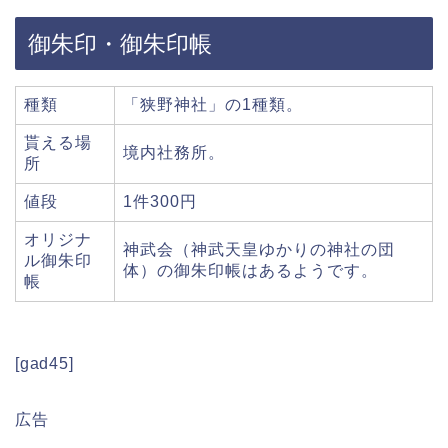
御朱印・御朱印帳
種類
「狭野神社」の1種類。
貰える場
境内社務所。
所
値段
1件300円
オリジナ
神武会（神武天皇ゆかりの神社の団
ル御朱印
体）の御朱印帳はあるようです。
帳
[gad45]
広告