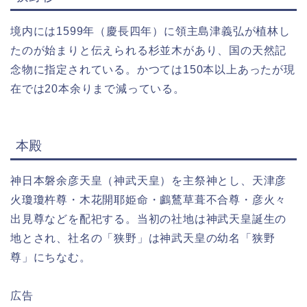
境内には1599年（慶長四年）に領主島津義弘が植林し
たのが始まりと伝えられる杉並木があり、国の天然記
念物に指定されている。かつては150本以上あったが現
在では20本余りまで減っている。
本殿
神日本磐余彦天皇（神武天皇）を主祭神とし、天津彦
火瓊瓊杵尊・木花開耶姫命・鸕鶿草葺不合尊・彦火々
出見尊などを配祀する。当初の社地は神武天皇誕生の
地とされ、社名の「狭野」は神武天皇の幼名「狭野
尊」にちなむ。
広告