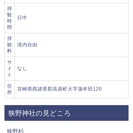
拝
観
日中
時
間
拝
観
境内自由
料
サ
イ
なし
ト
住
宮崎県西諸県郡高原町大字蒲牟田120
所
狭野神社の見どころ
狭野杉