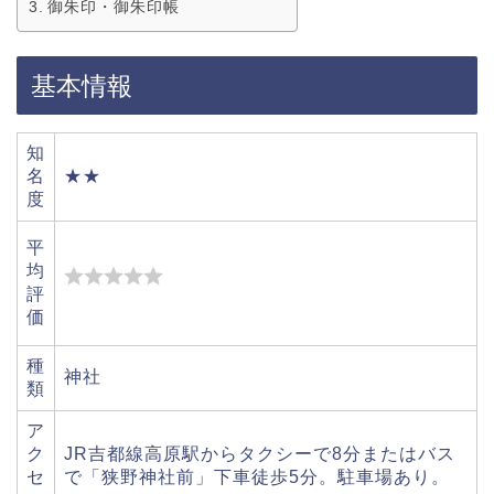
御朱印・御朱印帳
基本情報
知
名
★★
度
平
均
評
価
種
神社
類
ア
ク
JR吉都線高原駅からタクシーで8分またはバス
セ
で「狭野神社前」下車徒歩5分。駐車場あり。