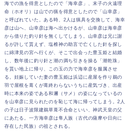
海での漁を得意としたので「海幸彦」、末子の火遠理
命（ホオリ）は山での猟を得意としたので「山幸彦」
と呼ばれていた。ある時、2人は猟具を交換して、海幸
彦は山へ、山幸彦は海へ出かけるが、山幸彦は海幸彦
から借りた釣り針を無くしてしまう。山幸彦は兄に謝
るが許して貰えず、塩椎神の助言で亡くした針を探し
に綿津見の宮へ行くが、そこで出会った豊玉姫と結婚
し、数年後に釣り針と潮の満ち引きを操る「潮乾珠」
を貰い地上に帰り、この玉の力で海幸彦を服属させ
る。妊娠していた妻の豊玉姫は浜辺に産屋を作り鵜の
羽で屋根を葺くが葺終わらないうちに産気づき、出産
時に本来の姿である和邇（サメ）の姿になっているの
を山幸彦に見られたのを恥じて海に帰ってしまう。2人
の子は日子波限建鵜草葺不合命といい、神武天皇の父
にあたる。一方海幸彦は隼人族（古代の薩摩や日向に
存在した民族）の祖とされる。