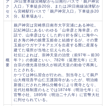
ア
JR日豊本線宮崎駅から日南行バスで「鵜戸神宮
ク
入口」下車徒歩20分。またはJR日南線油津駅か
セ
ら宮崎駅行バスで「鵜戸神宮入口」下車徒歩20
ス
分。駐車場あり。
鵜戸神宮は宮崎県日南市大字宮浦にある神社。
記紀神話にあるいわゆる「山幸彦と海幸彦」の
話で、山幸彦はなくした釣り針を探しに海中へ
赴き海の神の娘豊玉姫命と結婚するが、その豊
玉姫がウガヤフキアエズを出産する際に産屋を
建てた場所が当地と伝えられる。
社伝によれば、崇神天皇の治世（前97年～前30
概
年？）の創建といい、782年（延暦元年）に天
要
台宗の僧光喜坊快久が桓武天皇の勅命で再興し
たとされる。
かつては神仏習合が行われ、別当寺として鵜戸
山大権現吾平山仁王護国寺があったが、明治維
新後にだされた神仏分離令により廃寺となり、
近代社格制度のもとでは1874年（明治七年）に
官幣小社、1895年（明治二十八年）に官幣大社
に列せられている。