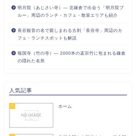
明月院（あじさい寺）― 北鎌倉で出会う「明月院ブ
ルー」周辺のランチ・カフェ・散策エリアも紹介
長谷観音の名で親しまれる古刹「長谷寺」周辺のカ
フェ・ランチスポットも解説
報国寺（竹の寺）― 2000本の孟宗竹に包まれる鎌倉
の隠れた名所
人気記事
1
ホーム