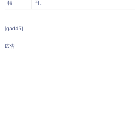
帳
円。
[gad45]
広告