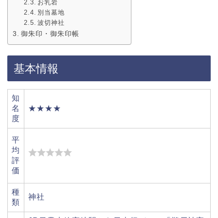
お乳岩
別当墓地
波切神社
御朱印・御朱印帳
基本情報
知
名
★★★★
度
平
均
評
価
種
神社
類