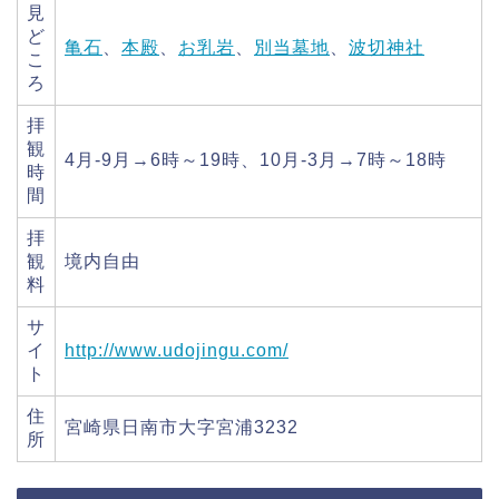
見
ど
亀石
、
本殿
、
お乳岩
、
別当墓地
、
波切神社
こ
ろ
拝
観
4月-9月→6時～19時、10月-3月→7時～18時
時
間
拝
観
境内自由
料
サ
イ
http://www.udojingu.com/
ト
住
宮崎県日南市大字宮浦3232
所