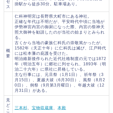
セ
掛駅から徒歩30分。駐車場あり。
ス
仁科神明宮は長野県大町市にある神社。
正確な年代は不明だが、平安時代中頃に当地が
伊勢神宮内宮の御厨になった際、内宮の祭神天
照大御神を勧請したのが当社の始まりとみられ
る。
古くから当地の豪族仁科氏の崇敬篤かったが、
1582年（天正十年）に仁科氏は滅び、江戸時代
概
には松本藩の庇護を受けた。
要
明治維新後作られた近代社格制度の元では1872
年（明治五年）に郷社に列せられ、1893年（明
治二十六年）に県社に昇格している。
主な行事には、元旦祭（1月1日）、祈年祭（3
月15日）、夏越大祓（6月30日）、風祭（8月2
0日）、例祭（9月第3月曜日）、年越大祓（12
月31日）がある。
見
ど
三本杉
、
宝物収蔵庫
、
本殿
こ