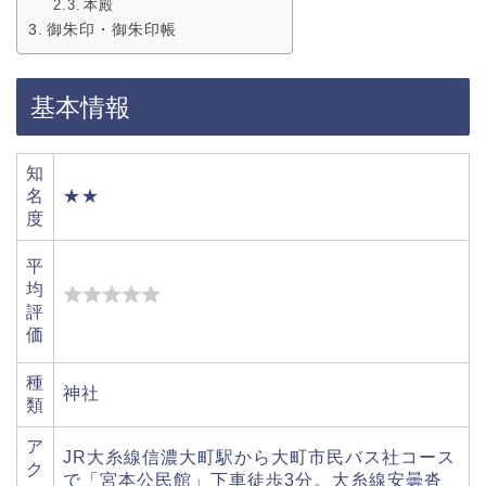
本殿
御朱印・御朱印帳
基本情報
知
名
★★
度
平
均
評
価
種
神社
類
ア
JR大糸線信濃大町駅から大町市民バス社コース
ク
で「宮本公民館」下車徒歩3分。大糸線安曇沓