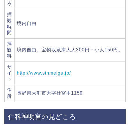
ろ
拝
観
境内自由
時
間
拝
観
境内自由。宝物収蔵庫大人300円・小人150円。
料
サ
イ
http://www.sinmeigu.jp/
ト
住
長野県大町市大字社宮本1159
所
仁科神明宮の見どころ