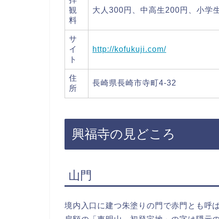
観
大人300円、中高生200円、小学生
料
サ
イ
http://kofukuji.com/
ト
住
長崎県長崎市寺町4-32
所
興福寺の見どころ
山門
境内入口に建つ朱塗りの門で赤門とも呼ば