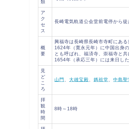
類
ア
ク
長崎電気軌道公会堂前電停から徒
セ
ス
興福寺は長崎県長崎市寺町にある
概
1624年（寛永元年）に中国出
要
とも呼ばれ、福済寺、崇福寺と共
1654年（承応三年）には来日
見
ど
山門
、
大雄宝殿
、
媽祖堂
、
中島聖
こ
ろ
拝
観
8時～18時
時
間
拝