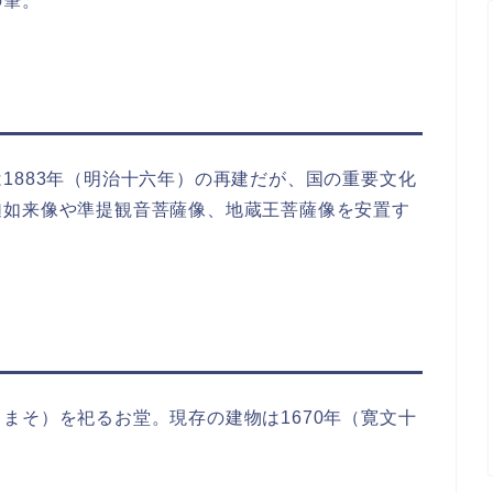
の筆。
1883年（明治十六年）の再建だが、国の重要文化
迦如来像や準提観音菩薩像、地蔵王菩薩像を安置す
まそ）を祀るお堂。現存の建物は1670年（寛文十