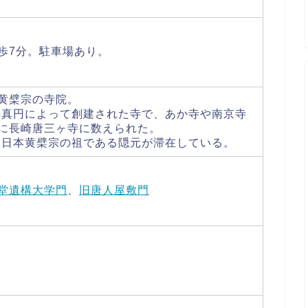
歩7分。駐車場あり。
黄檗宗の寺院。
身の真円によって創建された寺で、あか寺や南京寺
に長崎唐三ヶ寺に数えられた。
した日本黄檗宗の祖である隠元が滞在している。
堂遺構大学門
、
旧唐人屋敷門