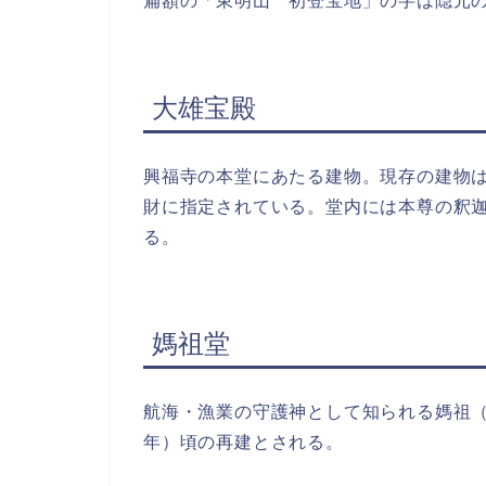
扁額の「東明山 初登宝地」の字は隠元
大雄宝殿
興福寺の本堂にあたる建物。現存の建物は
財に指定されている。堂内には本尊の釈
る。
媽祖堂
航海・漁業の守護神として知られる媽祖（
年）頃の再建とされる。