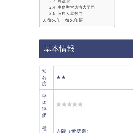
媽祖堂
中島聖堂遺構大学門
旧唐人屋敷門
御朱印・御朱印帳
基本情報
知
名
★★
度
平
均
評
価
種
寺院（黄檗宗）