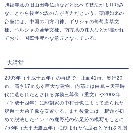
興福寺蔵の旧山田寺仏頭などと比べて技法がより巧み
なことから後者の説の方が有力だという。薬師如来の
台座には、中国の四方四神、ギリシャの葡萄唐草文
様、ペルシャの蓮華文様、南方系の裸人などが描かれ
ており、国際性豊かな意匠となっている。
大講堂
2003年（平成十五年）の再建で、正面41ｍ、奥行20
ｍ、高さ17ｍある巨大な建物。内部には白鳳～天平時
代に造られたとされる弥勒三尊像（重文）や2002年
（平成十四年）に彫刻家の中村晋也によって造られた
釈迦十大弟子像を安置する。また後堂には、釈迦が初
めて説法したインドの鹿野苑の仏足跡の模写をもとに
753年（天平天勝五年）に刻まれた仏足石とそれを礼賛