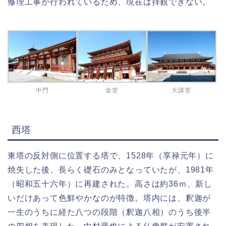
修理工事が行われているため、現在は拝観できない。
中門
金堂
大講堂
西塔
東塔の反対側に位置する塔で、1528年（享禄元年）に
焼失した後、長らく礎石のみとなっていたが、1981年
（昭和五十六年）に再建された。高さは約36ｍ、新し
いだけあって色鮮やかなのが特徴。塔内には、釈迦が
一生のうちに経た八つの段階（釈迦八相）のうち後半