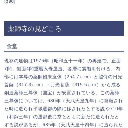
[gad]
薬師寺の見どころ
金堂
現存の建物は1976年（昭和五十一年）の再建で、正面
7間、側面4間重層入母屋造、各層に裳階を付ける。内
部には本尊の薬師如来座像（254.7ｃｍ）と脇侍の日光
菩薩（317.3ｃｍ）・月光菩薩（315.5ｃｍ）から成る
銅造薬師三尊像（国宝）が安置されている。この薬師
三尊像については、680年（天武天皇九年）に発願され
た時に造られ平城遷都の際に移されたとする説や710年
（和銅三年）の遷都後に堂とともに新たに造られたと
する説があるが、685年（天武天皇十四年）に造られた