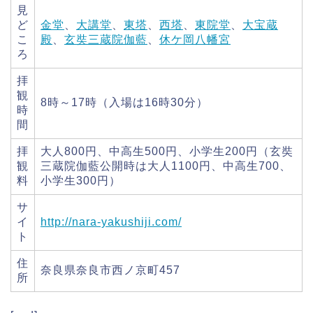
見
ど
金堂
、
大講堂
、
東塔
、
西塔
、
東院堂
、
大宝蔵
こ
殿
、
玄奘三蔵院伽藍
、
休ケ岡八幡宮
ろ
拝
観
8時～17時（入場は16時30分）
時
間
拝
大人800円、中高生500円、小学生200円（玄奘
観
三蔵院伽藍公開時は大人1100円、中高生700、
料
小学生300円）
サ
イ
http://nara-yakushiji.com/
ト
住
奈良県奈良市西ノ京町457
所