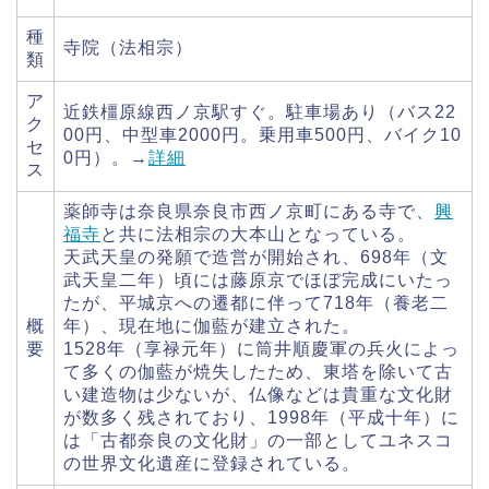
種
寺院（法相宗）
類
ア
近鉄橿原線西ノ京駅すぐ。駐車場あり（バス22
ク
00円、中型車2000円。乗用車500円、バイク10
セ
0円）。→
詳細
ス
薬師寺は奈良県奈良市西ノ京町にある寺で、
興
福寺
と共に法相宗の大本山となっている。
天武天皇の発願で造営が開始され、698年（文
武天皇二年）頃には藤原京でほぼ完成にいたっ
たが、平城京への遷都に伴って718年（養老二
概
年）、現在地に伽藍が建立された。
要
1528年（享禄元年）に筒井順慶軍の兵火によっ
て多くの伽藍が焼失したため、東塔を除いて古
い建造物は少ないが、仏像などは貴重な文化財
が数多く残されており、1998年（平成十年）に
は「古都奈良の文化財」の一部としてユネスコ
の世界文化遺産に登録されている。