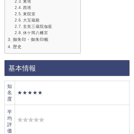
東塔
西塔
東院堂
大宝蔵殿
玄奘三蔵院伽藍
休ケ岡八幡宮
御朱印・御朱印帳
歴史
基本情報
知
名
★★★★★
度
平
均
評
価