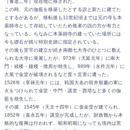
（養老二年）現在地に移された。
この時、元の伽藍を移築したとする説と新たに建てた
とするがあるが、移転後も11世紀頃までは元の寺も本
薬師寺として存続していたため後者の説の方が有力と
なっている。ちなみに本薬師寺の建っていた場所には
今も礎石が残り特別史跡に指定されている。
その後も堂宇の建立が続き南都七大寺のひとつに数え
られる大寺に発展したが、973年（天延元年）に南大
門・経楼・鐘楼・僧房が焼失し、989年（永祚元年）に
大風で金堂が破壊されるなど度々災害に遭った。
1528年（享禄元年）には、戦国大名の筒井順慶の軍に
火をつけられて金堂・中門・講堂・西塔など多くの伽
藍を焼失した。
その後、1545年（天文十四年）に仮金堂が建てられ、
1852年（嘉永五年）講堂が完成したが、財政難から本
格的な復興は行われず、昭和初期になっても境内は荒