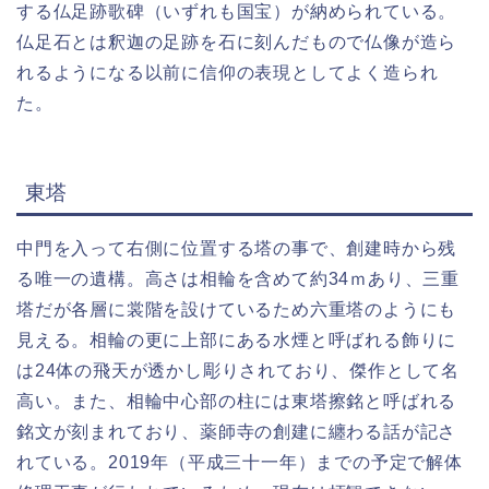
する仏足跡歌碑（いずれも国宝）が納められている。
仏足石とは釈迦の足跡を石に刻んだもので仏像が造ら
れるようになる以前に信仰の表現としてよく造られ
た。
東塔
中門を入って右側に位置する塔の事で、創建時から残
る唯一の遺構。高さは相輪を含めて約34ｍあり、三重
塔だが各層に裳階を設けているため六重塔のようにも
見える。相輪の更に上部にある水煙と呼ばれる飾りに
は24体の飛天が透かし彫りされており、傑作として名
高い。また、相輪中心部の柱には東塔擦銘と呼ばれる
銘文が刻まれており、薬師寺の創建に纏わる話が記さ
れている。2019年（平成三十一年）までの予定で解体