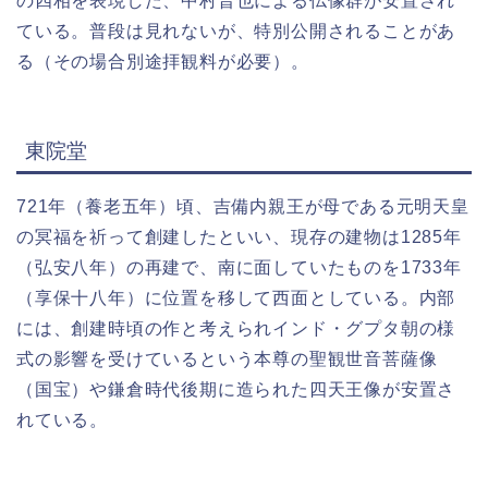
の四相を表現した、中村晋也による仏像群が安置され
ている。普段は見れないが、特別公開されることがあ
る（その場合別途拝観料が必要）。
東院堂
721年（養老五年）頃、吉備内親王が母である元明天皇
の冥福を祈って創建したといい、現存の建物は1285年
（弘安八年）の再建で、南に面していたものを1733年
（享保十八年）に位置を移して西面としている。内部
には、創建時頃の作と考えられインド・グプタ朝の様
式の影響を受けているという本尊の聖観世音菩薩像
（国宝）や鎌倉時代後期に造られた四天王像が安置さ
れている。