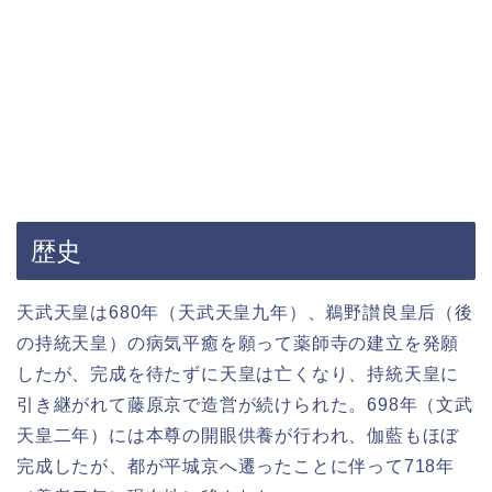
歴史
天武天皇は680年（天武天皇九年）、鵜野讃良皇后（後
の持統天皇）の病気平癒を願って薬師寺の建立を発願
したが、完成を待たずに天皇は亡くなり、持統天皇に
引き継がれて藤原京で造営が続けられた。698年（文武
天皇二年）には本尊の開眼供養が行われ、伽藍もほぼ
完成したが、都が平城京へ遷ったことに伴って718年