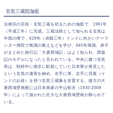
玄奘三蔵院伽藍
法相宗の宗祖・玄奘三蔵を祀るための伽藍で、1991年
（平成三年）に完成。三蔵法師として知られる玄奘は
中国の僧で、629年（貞観三年）インドに向かいナーラ
ンダー僧院で唯識の教えなどを学び、645年帰国。弟子
がまとめた旅行記「大唐西域記」はよく知られ、西遊
記のモデルになったと言われている。中央に建つ玄奘
塔は、戦時中に南京に駐留していた日本軍が発見した
という玄奘の遺骨を納め、右手に筆、左手に貝葉（イ
ンドのお経）を持つ玄奘三蔵像を安置する。後方の大
唐西域壁画殿には日本画家の平山郁夫（1930-2009
年）によって描かれた壮大な大唐西域壁画が飾られて
いる。