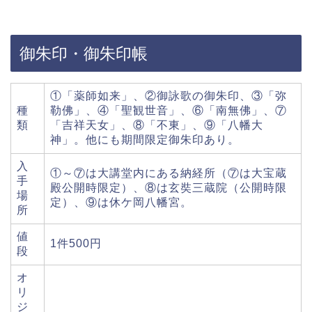
御朱印・御朱印帳
①「薬師如来」、②御詠歌の御朱印、③「弥
種
勒佛」、④「聖観世音」、⑥「南無佛」、⑦
類
「吉祥天女」、⑧「不東」、⑨「八幡大
神」。他にも期間限定御朱印あり。
入
①～⑦は大講堂内にある納経所（⑦は大宝蔵
手
殿公開時限定）、⑧は玄奘三蔵院（公開時限
場
定）、⑨は休ケ岡八幡宮。
所
値
1件500円
段
オ
リ
ジ