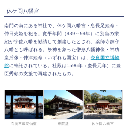
休ケ岡八幡宮
南門の南にある神社で、休ケ岡八幡宮・息長足姫命・
仲日売姫を祀る。寛平年間（889～98年）に別当の栄
紹が宇佐八幡を勧請して創建したとされ、薬師寺鎮守
八幡とも呼ばれる。祭神を象った僧形八幡神像・神功
皇后像・仲津姫命（いずれも国宝）は、
奈良国立博物
館
に寄託されている。社殿は1596年（慶長元年）に豊
臣秀頼の支援で再建されたもの。
玄奘三蔵院伽藍
東院堂
休ケ岡八幡宮