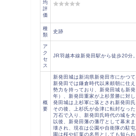
均
評
価
種
史跡
類
ア
ク
JR羽越本線新発田駅から徒歩20分
セ
ス
新発田城は新潟県新発田市にかつて
新発田では鎌倉時代以来頼朝に仕え
勢力を持っており、新発田城も新発
年）、新発田重家が上杉景勝に対し
概
発田城は上杉軍に落とされ新発田氏
要
その後、上杉氏が会津に転封なった
万石で入り、新発田氏時代の城を大
以後、新発田藩の藩庁として幕末ま
壊され、現在は公園や自衛隊の駐屯
園は桜や紅葉の名所としても知られ