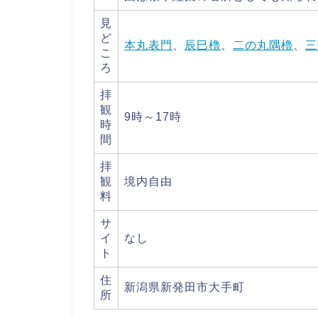
見
ど
本丸表門
、
辰巳櫓
、
二の丸隅櫓
、
三
こ
ろ
拝
観
9時～17時
時
間
拝
観
境内自由
料
サ
イ
なし
ト
住
新潟県新発田市大手町
所