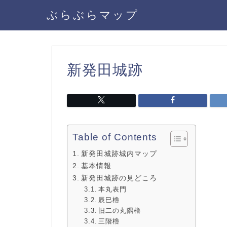
ぶらぶらマップ
新発田城跡
Table of Contents
新発田城跡城内マップ
基本情報
新発田城跡の見どころ
本丸表門
辰巳櫓
旧二の丸隅櫓
三階櫓