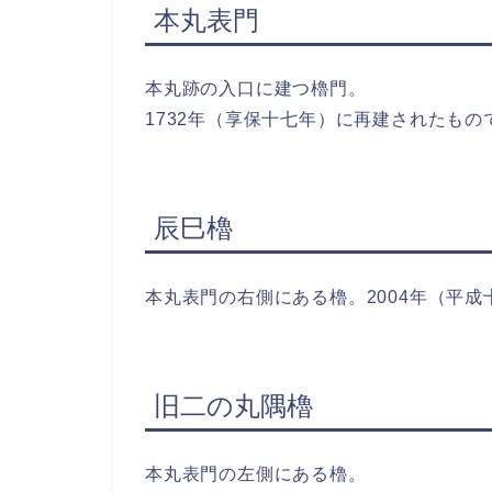
本丸表門
本丸跡の入口に建つ櫓門。
1732年（享保十七年）に再建されたも
辰巳櫓
本丸表門の右側にある櫓。2004年（平
旧二の丸隅櫓
本丸表門の左側にある櫓。