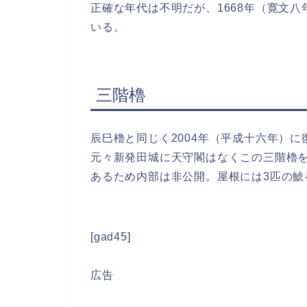
正確な年代は不明だが、1668年（寛文
いる。
三階櫓
辰巳櫓と同じく2004年（平成十六年）
元々新発田城に天守閣はなくこの三階櫓
あるため内部は非公開。屋根には3匹の鯱
[gad45]
広告