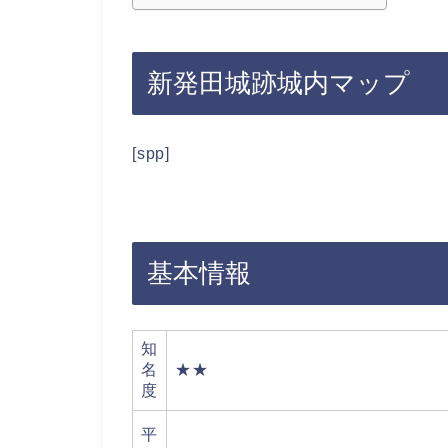
新発田城跡城内マップ
[spp]
基本情報
知
名
★★
度
平