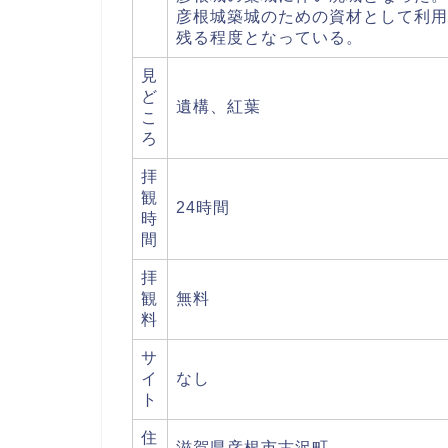
彦根城築城のための資材として利用
残る程度となっている。
見
ど
遺構、紅葉
こ
ろ
拝
観
24時間
時
間
拝
観
無料
料
サ
イ
なし
ト
住
滋賀県彦根市古沢町