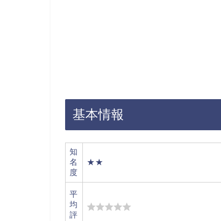
基本情報
知
名
★★
度
平
均
評