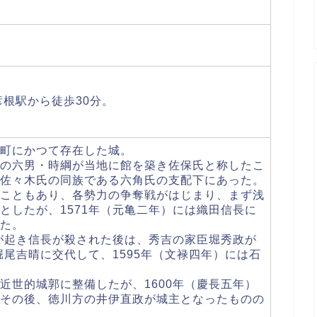
彦根駅から徒歩30分。
町にかつて存在した城。
の六男・時綱が当地に館を築き佐保氏と称したこ
佐々木氏の同族である六角氏の支配下にあった。
こともあり、各勢力の争奪戦がはじまり、まず浅
としたが、1571年（元亀二年）には織田信長に
た。
変が起き信長が殺された後は、秀吉の家臣堀秀政が
堀尾吉晴に交代して、1595年（文禄四年）には石
近世的城郭に整備したが、1600年（慶長五年）
その後、徳川方の井伊直政が城主となったものの