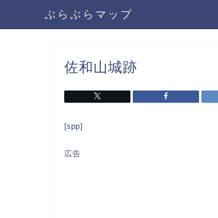
ぶらぶらマップ
佐和山城跡
[spp]
広告