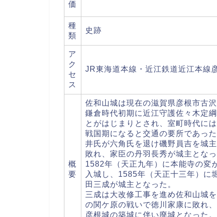
価
種
史跡
類
ア
ク
JR東海道本線・近江鉄道近江本線
セ
ス
佐和山城は現在の滋賀県彦根市古沢
鎌倉時代初期に近江守護佐々木定綱
とがはじまりとされ、室町時代には
戦国期になると交通の要所であった
井氏が六角氏を退け磯野員吉を城主
敗れ、家臣の丹羽長秀が城主となっ
概
1582年（天正九年）に本能寺の
要
入城し、1585年（天正十三年）に
田三成が城主となった。
三成は大改修工事を進め佐和山城を
の関ケ原の戦いで徳川家康に敗れ、
彦根城の築城に伴い廃城となった。