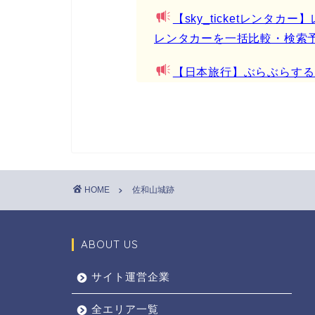
【sky_ticketレンタ
レンタカーを一括比較・検索
【日本旅行】ぶらぶらする
HOME
佐和山城跡
ABOUT US
サイト運営企業
全エリア一覧