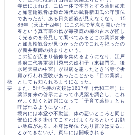
寺伝によれば、ニ仏一体で本尊とする薬師如来
と如意輪観音は鎌倉時代の武将新田氏の守護仏
であったが、ある日突然姿が見えなくなり、15
86年（天正十四年）にこの地で草庵を開いた行
春という真言宗の僧が毎夜庭の梅の古木が怪し
く光るのを発見して調べてみるとこの薬師如来
と如意輪観音が見つかったのでこれを祀ったの
が新井薬師の始まりという。
この話が広まり信仰を集めるようになり、江戸
幕府二代将軍徳川秀忠の娘和子（東福門院、後
水尾天皇の中宮）が眼病を患ったとき当寺で祈
願が行われ霊験があったことから「目の薬師」
概
としても知られるようになった。
要
また、5世住持の玄鏡は1617年（元和三年）に
薬師如来の啓示によって小児薬を調合し、これ
がよく効くと評判になって「子育て薬師」とも
呼ばれるようになった。
境内には本堂や不動堂、体の悪いところと同じ
部位に水を掛けてこすればよくなるというお願
い地蔵がある。本尊は秘仏であり普段は見るこ
とができないが、寅年には開帳される