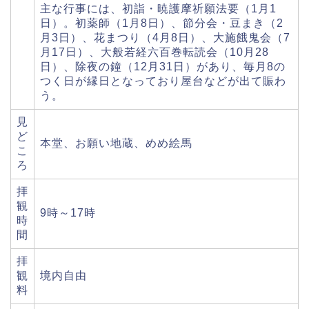
主な行事には、初詣・暁護摩祈願法要（1月1
日）。初薬師（1月8日）、節分会・豆まき（2
月3日）、花まつり（4月8日）、大施餓鬼会（7
月17日）、大般若経六百巻転読会（10月28
日）、除夜の鐘（12月31日）があり、毎月8の
つく日が縁日となっており屋台などが出て賑わ
う。
見
ど
本堂、お願い地蔵、めめ絵馬
こ
ろ
拝
観
9時～17時
時
間
拝
観
境内自由
料