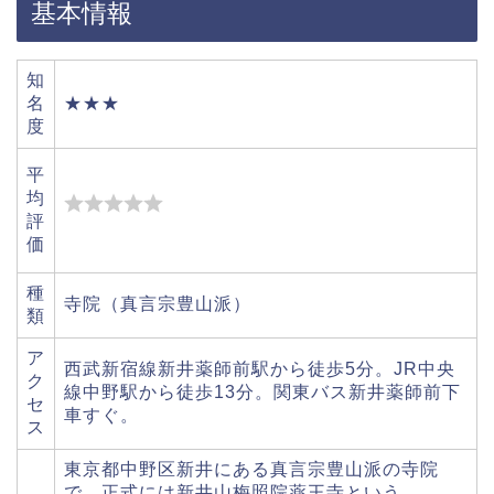
基本情報
知
名
★★★
度
平
均
評
価
種
寺院（真言宗豊山派）
類
ア
西武新宿線新井薬師前駅から徒歩5分。JR中央
ク
線中野駅から徒歩13分。関東バス新井薬師前下
セ
車すぐ。
ス
東京都中野区新井にある真言宗豊山派の寺院
で、正式には新井山梅照院薬王寺という。