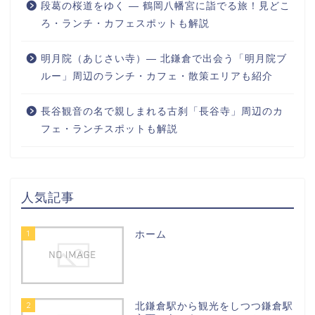
段葛の桜道をゆく ― 鶴岡八幡宮に詣でる旅！見どこ
ろ・ランチ・カフェスポットも解説
明月院（あじさい寺）― 北鎌倉で出会う「明月院ブ
ルー」周辺のランチ・カフェ・散策エリアも紹介
長谷観音の名で親しまれる古刹「長谷寺」周辺のカ
フェ・ランチスポットも解説
人気記事
1
ホーム
2
北鎌倉駅から観光をしつつ鎌倉駅