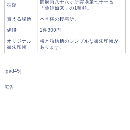
御府内八十八ヶ所霊場第七十一番
種類
「薬師如来」の1種類。
貰える場所
本堂横の授与所。
値段
1件300円
オリジナル
梅と独鈷柄のシンプルな御朱印帳が
御朱印帳
あります。
[gad45]
広告