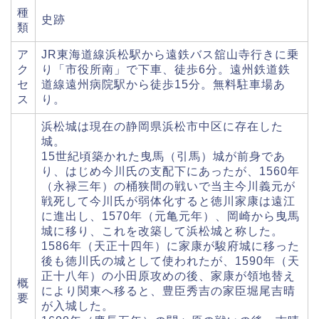
種
史跡
類
ア
JR東海道線浜松駅から遠鉄バス舘山寺行きに乗
ク
り「市役所南」で下車、徒歩6分。遠州鉄道鉄
セ
道線遠州病院駅から徒歩15分。無料駐車場あ
ス
り。
浜松城は現在の静岡県浜松市中区に存在した
城。
15世紀頃築かれた曳馬（引馬）城が前身であ
り、はじめ今川氏の支配下にあったが、1560年
（永禄三年）の桶狭間の戦いで当主今川義元が
戦死して今川氏が弱体化すると徳川家康は遠江
に進出し、1570年（元亀元年）、岡崎から曳馬
城に移り、これを改築して浜松城と称した。
1586年（天正十四年）に家康が駿府城に移った
後も徳川氏の城として使われたが、1590年（天
正十八年）の小田原攻めの後、家康が領地替え
概
により関東へ移ると、豊臣秀吉の家臣堀尾吉晴
要
が入城した。