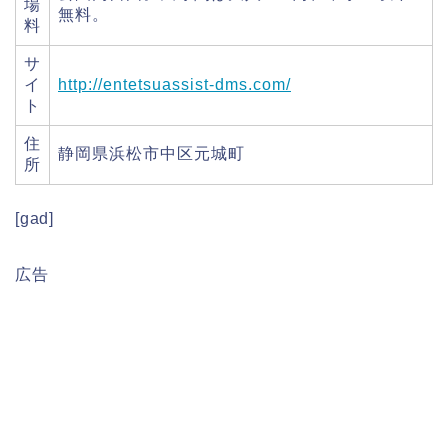
場
無料。
料
サ
イ
http://entetsuassist-dms.com/
ト
住
静岡県浜松市中区元城町
所
[gad]
広告