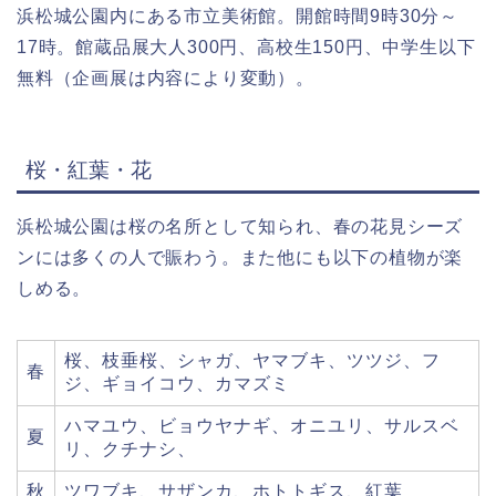
浜松城公園内にある市立美術館。開館時間9時30分～
17時。館蔵品展大人300円、高校生150円、中学生以下
無料（企画展は内容により変動）。
桜・紅葉・花
浜松城公園は桜の名所として知られ、春の花見シーズ
ンには多くの人で賑わう。また他にも以下の植物が楽
しめる。
桜、枝垂桜、シャガ、ヤマブキ、ツツジ、フ
春
ジ、ギョイコウ、カマズミ
ハマユウ、ビョウヤナギ、オニユリ、サルスベ
夏
リ、クチナシ、
秋
ツワブキ、サザンカ、ホトトギス、紅葉