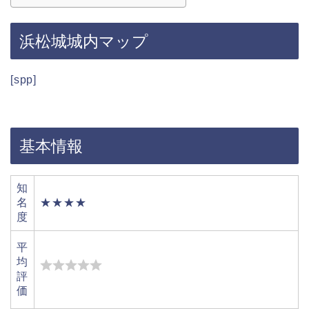
浜松城城内マップ
[spp]
基本情報
知
名
★★★★
度
平
均
評
価