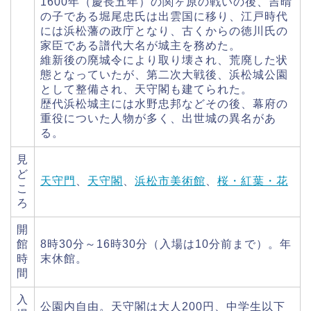
1600年（慶長五年）の関ヶ原の戦いの後、吉晴
の子である堀尾忠氏は出雲国に移り、江戸時代
には浜松藩の政庁となり、古くからの徳川氏の
家臣である譜代大名が城主を務めた。
維新後の廃城令により取り壊され、荒廃した状
態となっていたが、第二次大戦後、浜松城公園
として整備され、天守閣も建てられた。
歴代浜松城主には水野忠邦などその後、幕府の
重役についた人物が多く、出世城の異名があ
る。
見
ど
天守門
、
天守閣
、
浜松市美術館
、
桜・紅葉・花
こ
ろ
開
館
8時30分～16時30分（入場は10分前まで）。年
時
末休館。
間
入
公園内自由。天守閣は大人200円、中学生以下