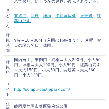
れており、いくつかの建物が復元されている。
見
ど
東御門
、
巽櫓
、
坤櫓
、
徳川家康像
、
天守跡
、
紅
こ
葉山公園
ろ
拝
観
9時～16時30分（入園は16時まで）、月曜（祝
時
日の場合翌日）休園。
間
園内自由。東御門・巽櫓→大人200円、小人50
拝
円、坤櫓→大人100円、小人50円、紅葉山庭園
観
→大人150円、小人50円、共通券→大人360
料
円、小人120円。
サ
イ
http://sumpu-castlepark.com/
ト
住
静岡県静岡市葵区駿府城公園
所