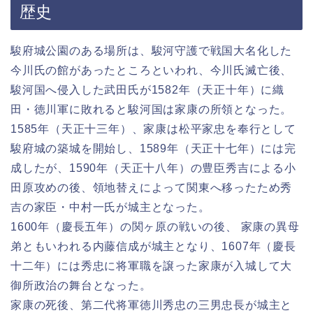
歴史
駿府城公園のある場所は、駿河守護で戦国大名化した
今川氏の館があったところといわれ、今川氏滅亡後、
駿河国へ侵入した武田氏が1582年（天正十年）に織
田・徳川軍に敗れると駿河国は家康の所領となった。
1585年（天正十三年）、家康は松平家忠を奉行として
駿府城の築城を開始し、1589年（天正十七年）には完
成したが、1590年（天正十八年）の豊臣秀吉による小
田原攻めの後、領地替えによって関東へ移ったため秀
吉の家臣・中村一氏が城主となった。
1600年（慶長五年）の関ヶ原の戦いの後、 家康の異母
弟ともいわれる内藤信成が城主となり、1607年（慶長
十二年）には秀忠に将軍職を譲った家康が入城して大
御所政治の舞台となった。
家康の死後、第二代将軍徳川秀忠の三男忠長が城主と