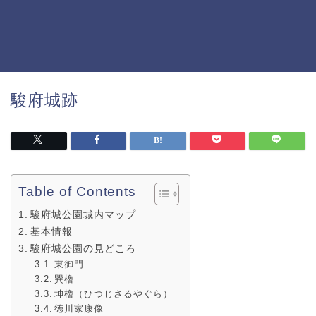
駿府城跡
Table of Contents
駿府城公園城内マップ
基本情報
駿府城公園の見どころ
東御門
巽櫓
坤櫓（ひつじさるやぐら）
徳川家康像