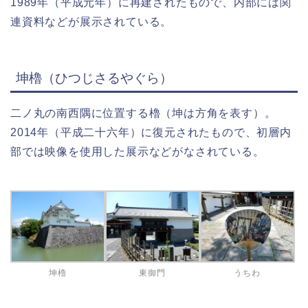
1989年（平成元年）に再建されたもので、内部には関
連資料などが展示されている。
坤櫓（ひつじさるやぐら）
二ノ丸の南西隅に位置する櫓（坤は方角を表す）。
2014年（平成二十六年）に復元されたもので、初層内
部では映像を使用した展示などがなされている。
坤櫓
東御門
うちわ