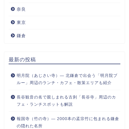
奈良
東京
鎌倉
最新の投稿
明月院（あじさい寺）― 北鎌倉で出会う「明月院ブ
ルー」周辺のランチ・カフェ・散策エリアも紹介
長谷観音の名で親しまれる古刹「長谷寺」周辺のカ
フェ・ランチスポットも解説
報国寺（竹の寺）― 2000本の孟宗竹に包まれる鎌倉
の隠れた名所