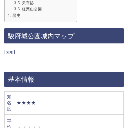
天守跡
紅葉山公園
歴史
駿府城公園城内マップ
[spp]
基本情報
知
名
★★★★
度
平
均