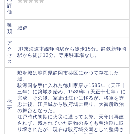
評
価
種
城跡
類
ア
ク
JR東海道本線静岡駅から徒歩15分。静鉄新静岡
セ
駅から徒歩12分。専用駐車場なし。
ス
駿府城は静岡県静岡市葵区にかつて存在した
城。
駿河国を手に入れた徳川家康が1585年（天正十
三年）に築城を始め、1589年（天正十七年）に
完成。その後、家康は江戸に移るが、将軍を秀
概
忠に後、江戸城から駿府城に戻り、大御所政治
要
の舞台となった。
江戸時代初期に火災に遭って以降、天守は再建
されず、残されていた建物の多くも明治期に取
り壊されたが、現在は駿府城公園として整備さ