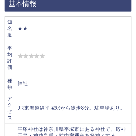
基本情報
知
名
★★
度
平
均
評
価
種
神社
類
ア
ク
JR東海道線平塚駅から徒歩8分。駐車場あり。
セ
ス
平塚神社は神奈川県平塚市にある神社で、応神
天皇・神功皇后・武内宿禰命を祭神とする。