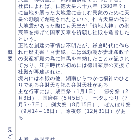
社伝によれば、仁徳天皇六十八年（380年？）
に当地を襲った大地震に苦しむ民衆のために天
皇の勅願で創建されたといい、推古天皇の代に
大地震があった際にも天皇が「鎮地大神」の御
宸筆を捧げて国家安泰を祈願し社殿を造営した
という。
正確な創建の事情は不明だが、鎌倉時代に作ら
概
れた歴史書「吾妻鏡」には源頼朝が妻北条政子
要
の安産祈願の為に神馬を奉納したことが記され
ており、江戸時代の初めには徳川家康の支援で
社殿が再建された。
境内には本殿の他、湘南ひらつか七福神のひと
りである弁財天を祀る弁財天社がある。
主な行事には、歳旦祭（1月1日）、節分祭（2
月3日）、国府祭（5月5日）、 七夕まつり（7
月5～7日）、例大祭（8月15日）、 ぼんぼり祭
（9月14～16日）、除夜祭（12月31日）があ
る。
見
ど
本殿、弁財天社