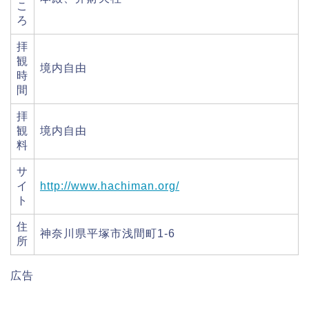
こ
ろ
拝
観
境内自由
時
間
拝
観
境内自由
料
サ
イ
http://www.hachiman.org/
ト
住
神奈川県平塚市浅間町1-6
所
広告