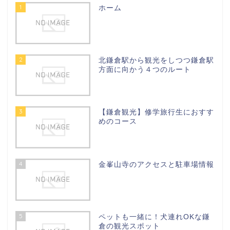
1
ホーム
2
北鎌倉駅から観光をしつつ鎌倉駅
方面に向かう４つのルート
3
【鎌倉観光】修学旅行生におすす
めのコース
4
金峯山寺のアクセスと駐車場情報
5
ペットも一緒に！犬連れOKな鎌
倉の観光スポット