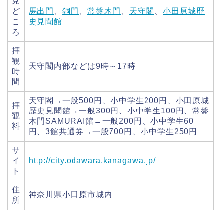
見
ど
馬出門
、
銅門
、
常盤木門
、
天守閣
、
小田原城歴
こ
史見聞館
ろ
拝
観
天守閣内部などは9時～17時
時
間
天守閣→一般500円、小中学生200円、小田原城
拝
歴史見聞館→一般300円、小中学生100円、常盤
観
木門SAMURAI館→一般200円、小中学生60
料
円、3館共通券→一般700円、小中学生250円
サ
イ
http://city.odawara.kanagawa.jp/
ト
住
神奈川県小田原市城内
所