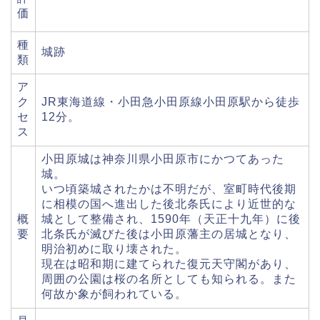
価
種
城跡
類
ア
ク
JR東海道線・小田急小田原線小田原駅から徒歩
セ
12分。
ス
小田原城は神奈川県小田原市にかつてあった
城。
いつ頃築城されたかは不明だが、室町時代後期
に相模の国へ進出した後北条氏により近世的な
概
城として整備され、1590年（天正十九年）に後
要
北条氏が滅びた後は小田原藩主の居城となり、
明治初めに取り壊された。
現在は昭和期に建てられた復元天守閣があり、
周囲の公園は桜の名所としても知られる。また
何故か象が飼われている。