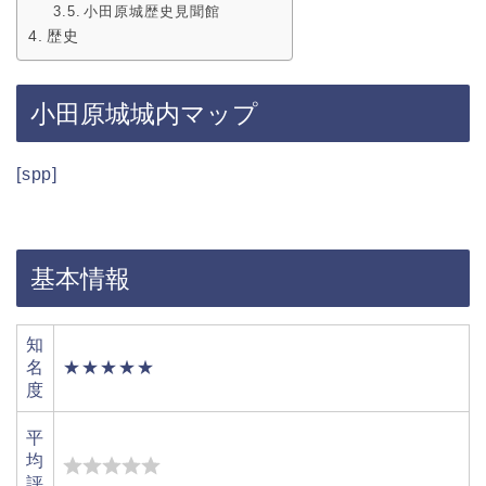
小田原城歴史見聞館
歴史
小田原城城内マップ
[spp]
基本情報
知
名
★★★★★
度
平
均
評