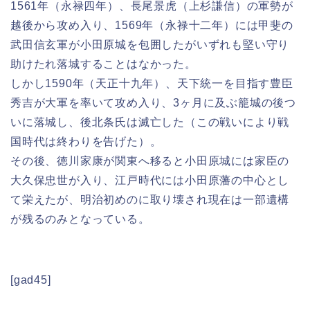
1561年（永禄四年）、長尾景虎（上杉謙信）の軍勢が
越後から攻め入り、1569年（永禄十二年）には甲斐の
武田信玄軍が小田原城を包囲したがいずれも堅い守り
助けたれ落城することはなかった。
しかし1590年（天正十九年）、天下統一を目指す豊臣
秀吉が大軍を率いて攻め入り、3ヶ月に及ぶ籠城の後つ
いに落城し、後北条氏は滅亡した（この戦いにより戦
国時代は終わりを告げた）。
その後、徳川家康が関東へ移ると小田原城には家臣の
大久保忠世が入り、江戸時代には小田原藩の中心とし
て栄えたが、明治初めのに取り壊され現在は一部遺構
が残るのみとなっている。
[gad45]