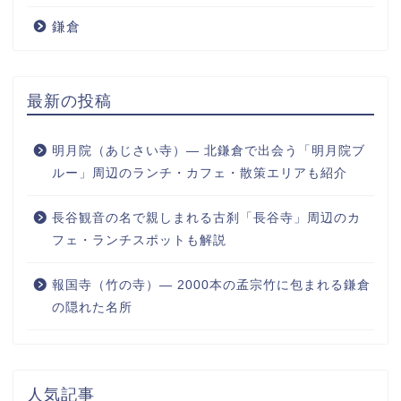
鎌倉
最新の投稿
明月院（あじさい寺）― 北鎌倉で出会う「明月院ブ
ルー」周辺のランチ・カフェ・散策エリアも紹介
長谷観音の名で親しまれる古刹「長谷寺」周辺のカ
フェ・ランチスポットも解説
報国寺（竹の寺）― 2000本の孟宗竹に包まれる鎌倉
の隠れた名所
人気記事