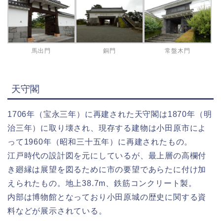
馬出門
銅門
常盤木門
天守閣
1706年（宝永三年）に再建された天守閣は1870年（明
治三年）に取り壊され、現存する建物は小田原市によ
って1960年（昭和三十五年）に再建されたもの。
江戸時代の設計図を元にしているが、最上層の高欄付
き廻縁は展望を図るために市の要望であらたに付け加
えられたもの。地上38.7m、鉄筋コンクリート製。
内部は博物館となっており小田原城の歴史に関する資
料などが展示されている。