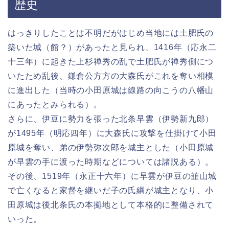
歴史
はっきりしたことは不明だがはじめ当地には土肥氏の
築いた城（館？）があったと見られ、1416年（応永二
十三年）に起きた上杉禅秀の乱で土肥氏が禅秀側につ
いたため乱後、鎌倉公方方の大森氏がこれを奪い相模
に進出した（当時の小田原城は線路の向こうの八幡山
にあったとみられる）。
さらに、伊豆に勢力を張った北条早雲（伊勢新九郎）
が1495年（明応四年）に大森氏に攻撃を仕掛けて小田
原城を奪い、弟の伊勢弥次郎を城主とした（小田原城
が早雲の手に渡った時期などについては諸説ある）。
その後、1519年（永正十六年）に早雲が伊豆の韮山城
で亡くなると家督を継いだ子の氏綱が城主となり、小
田原城は後北条氏の本拠地として本格的に整備されて
いった。