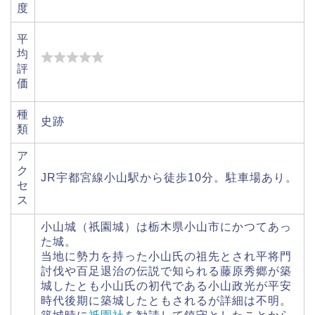
度
平
均
評
価
種
史跡
類
ア
ク
JR宇都宮線小山駅から徒歩10分。駐車場あり。
セ
ス
小山城（祇園城）は栃木県小山市にかつてあっ
た城。
当地に勢力を持った小山氏の祖先とされ平将門
討伐や百足退治の伝説で知られる藤原秀郷が築
城したとも小山氏の初代である小山政光が平安
時代後期に築城したともされるが詳細は不明。