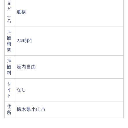
見
ど
遺構
こ
ろ
拝
観
24時間
時
間
拝
観
境内自由
料
サ
イ
なし
ト
住
栃木県小山市
所