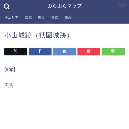
ぶらぶらマップ
全エリア
京都
奈良
東京
鎌倉
小山城跡（祇園城跡）
[spp]
広告