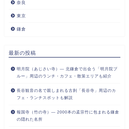
奈良
東京
鎌倉
最新の投稿
明月院（あじさい寺）― 北鎌倉で出会う「明月院ブ
ルー」周辺のランチ・カフェ・散策エリアも紹介
長谷観音の名で親しまれる古刹「長谷寺」周辺のカ
フェ・ランチスポットも解説
報国寺（竹の寺）― 2000本の孟宗竹に包まれる鎌倉
の隠れた名所