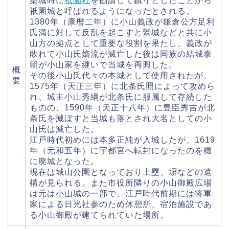
築城時に
祇園社
を勧請して鎮守としたことから
祇園城と呼ばれるようになったとされる。
1380年（康暦二年）に小山義政が鎌倉公方足利
氏満に対して反乱を起こすと鷲城などと共に小
山方の拠点として重要な役割を果たし、義政が
敗れて小山氏嫡流が滅亡した後は同族の結城泰
朝が小山家を継いで当城を再興した。
概
その後小山氏代々の本城として使用されたが、
要
1575年（天正三年）に北条氏照によって攻めら
れ、城主小山秀綱が北条氏に服属して存続した
ものの、1590年（天正十八年）に豊臣秀吉が北
条氏を滅ぼすと当城も落とされ大名としての小
山氏は滅亡した。
江戸時代初めには本多正純が入城したが、1619
年（元和五年）に宇都宮へ転封になったのを機
に廃城となった。
現在は城山公園となっており土塁、塀などの遺
構が見られる。また市役所隣りの小山御殿広場
は元は小山城の一部で、江戸時代前期には将軍
家による日光社参のため休憩所、宿泊施設であ
る小山御殿が建てられていた場所。